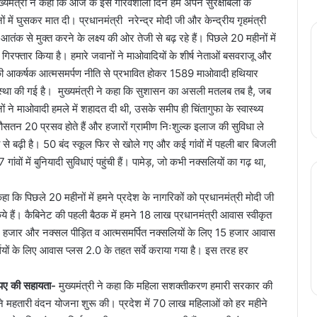
ख्यमंत्री ने कहा कि आज के इस गौरवशाली दिन हम अपने सुरक्षाबलों के
ं में घुसकर मात दी। प्रधानमंत्री नरेन्द्र मोदी जी और केन्द्रीय गृहमंत्री
तंक से मुक्त करने के लक्ष्य की ओर तेजी से बढ़ रहे हैं। पिछले 20 महीनों में
रफ्तार किया है। हमारे जवानों ने माओवादियों के शीर्ष नेताओं बसवराजू और
की आकर्षक आत्मसमर्पण नीति से प्रभावित होकर 1589 माओवादी हथियार
वस्था की गई है। मुख्यमंत्री ने कहा कि सुशासन का असली मतलब तब है, जब
ं ने माओवादी हमले में शहादत दी थी, उसके समीप ही चिंतागुफा के स्वास्थ्य
ने औसतन 20 प्रसव होते हैं और हजारों ग्रामीण निःशुल्क इलाज की सुविधा ले
जी से बढ़ी है। 50 बंद स्कूल फिर से खोले गए और कई गांवों में पहली बार बिजली
ंवों में बुनियादी सुविधाएं पहुंची हैं। पामेड़, जो कभी नक्सलियों का गढ़ था,
 कहा कि पिछले 20 महीनों में हमने प्रदेश के नागरिकों को प्रधानमंत्री मोदी जी
य किये हैं। कैबिनेट की पहली बैठक में हमने 18 लाख प्रधानमंत्री आवास स्वीकृत
 हजार और नक्सल पीड़ित व आत्मसमर्पित नक्सलियों के लिए 15 हजार आवास
यों के लिए आवास प्लस 2.0 के तहत सर्वे कराया गया है। इस तरह हर
ूपए की सहायता-
मुख्यमंत्री ने कहा कि महिला सशक्तीकरण हमारी सरकार की
मने महतारी वंदन योजना शुरू की। प्रदेश में 70 लाख महिलाओं को हर महीने