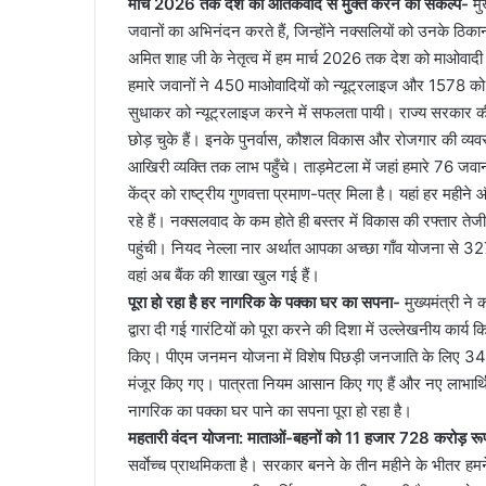
मार्च 2026 तक देश को आतंकवाद से मुक्त करने का संकल्प-
मु
जवानों का अभिनंदन करते हैं, जिन्होंने नक्सलियों को उनके ठिकानो
अमित शाह जी के नेतृत्व में हम मार्च 2026 तक देश को माओवादी आ
हमारे जवानों ने 450 माओवादियों को न्यूट्रलाइज और 1578 को गि
सुधाकर को न्यूट्रलाइज करने में सफलता पायी। राज्य सरकार 
छोड़ चुके हैं। इनके पुनर्वास, कौशल विकास और रोजगार की व्य
आखिरी व्यक्ति तक लाभ पहुँचे। ताड़मेटला में जहां हमारे 76 जवानो
केंद्र को राष्ट्रीय गुणवत्ता प्रमाण-पत्र मिला है। यहां हर मही
रहे हैं। नक्सलवाद के कम होते ही बस्तर में विकास की रफ्तार ते
पहुंची। नियद नेल्ला नार अर्थात आपका अच्छा गाँव योजना से 327 गा
वहां अब बैंक की शाखा खुल गई हैं।
पूरा हो रहा है हर नागरिक के पक्का घर का सपना-
मुख्यमंत्री ने
द्वारा दी गई गारंटियों को पूरा करने की दिशा में उल्लेखनीय कार्
किए। पीएम जनमन योजना में विशेष पिछड़ी जनजाति के लिए 34
मंजूर किए गए। पात्रता नियम आसान किए गए हैं और नए लाभार्थि
नागरिक का पक्का घर पाने का सपना पूरा हो रहा है।
महतारी वंदन योजना: माताओं-बहनों को 11 हजार 728 करोड़ र
सर्वाेच्च प्राथमिकता है। सरकार बनने के तीन महीने के भीतर ह