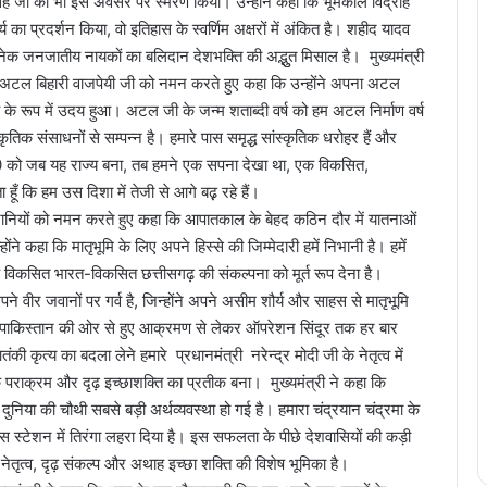
 सिंह जी का भी इस अवसर पर स्मरण किया। उन्होंने कहा कि भूमकाल विद्रोह
्य का प्रदर्शन किया, वो इतिहास के स्वर्णिम अक्षरों में अंकित है। शहीद यादव
अनेक जनजातीय नायकों का बलिदान देशभक्ति की अद्भुुत मिसाल है। मुख्यमंत्री
रद्धेय अटल बिहारी वाजपेयी जी को नमन करते हुए कहा कि उन्होंने अपना अटल
य के रूप में उदय हुआ। अटल जी के जन्म शताब्दी वर्ष को हम अटल निर्माण वर्ष
राकृतिक संसाधनों से सम्पन्न है। हमारे पास समृद्ध सांस्कृतिक धरोहर हैं और
0 को जब यह राज्य बना, तब हमने एक सपना देखा था, एक विकसित,
ँ कि हम उस दिशा में तेजी से आगे बढ़़ रहे हैं।
ेनानियों को नमन करते हुए कहा कि आपातकाल के बेहद कठिन दौर में यातनाओं
ने कहा कि मातृभूमि के लिए अपने हिस्से की जिम्मेदारी हमें निभानी है। हमें
7 तक विकसित भारत-विकसित छत्तीसगढ़ की संकल्पना को मूर्त रूप देना है।
 अपने वीर जवानों पर गर्व है, जिन्होंने अपने असीम शौर्य और साहस से मातृभूमि
द पाकिस्तान की ओर से हुए आक्रमण से लेकर ऑपरेशन सिंदूर तक हर बार
की कृत्य का बदला लेने हमारे प्रधानमंत्री नरेन्द्र मोदी जी के नेतृत्व में
पराक्रम और दृढ़ इच्छाशक्ति का प्रतीक बना। मुख्यमंत्री ने कहा कि
ा दुनिया की चौथी सबसे बड़ी अर्थव्यवस्था हो गई है। हमारा चंद्रयान चंद्रमा के
स्पेस स्टेशन में तिरंगा लहरा दिया है। इस सफलता के पीछे देशवासियों की कड़ी
ी नेतृत्व, दृढ़ संकल्प और अथाह इच्छा शक्ति की विशेष भूमिका है।