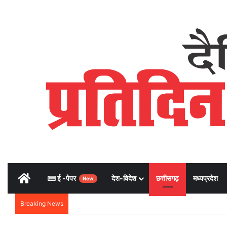
Home
ई -पेपर
देश-विदेश
छत्तीसगढ़
मध्यप्रदेश
New
Breaking News