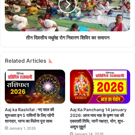
के
सी
नी
य
चे
म
बे
धु
च
मे
र
ह
तीन दिवसीय मधुमेह रोग निवारण शिविर का समापन
हा
रो
था
ग
श
नि
Related Articles
रा
वा
ब
र
,
ण
गि
शि
र
वि
फ्ता
र
र
का
स
Aaj ka Rashifal : नए साल की
Aaj Ka Panchang 14 january
मा
शुरुआत इन 5 राशियों के लिए रहेगी
2026: आज माघ माह के कृष्ण पक्ष की
प
शानदार, भाग्य का मिलेगा पूरा साथ
एकादशी तिथि, जानें नक्षत्र, योग, शुभ-
न
अशुभ मुहूर्त
January 1, 2026
January 14, 2026