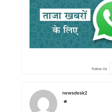
Follow Us
newsdesk2
We
bsi