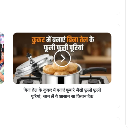
बि
ना
ते
ल
के
कु
क
र
में
ब
बिना तेल के कुकर में बनाएं गुब्बारे जैसी फूली फूली
ना
पूरियां, जान लें ये आसान सा किचन हैक
एं
गु
ब्बा
रे
जै