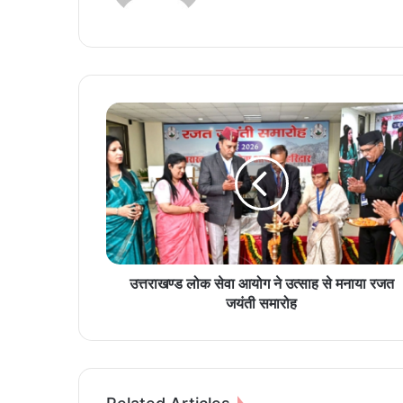
te
उ
त्त
रा
ख
ण्ड
लो
क
से
वा
आ
उत्तराखण्ड लोक सेवा आयोग ने उत्साह से मनाया रजत
यो
जयंती समारोह
ग
ने
उ
त्सा
ह