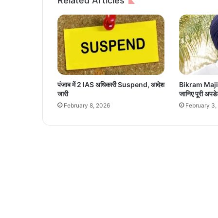
Related Articles
से
म
ना
या
र
ज
त
ज
पंजाब में 2 IAS अधिकारी Suspend, आदेश
Bikram Majith
यं
जारी
जानिए पूरी अपड
ती
February 8, 2026
February 3,
स
मा
रो
ह