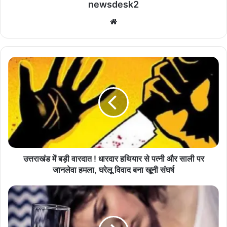
newsdesk2
We
bsi
te
उ
त्त
रा
खं
ड
में
ब
ड़ी
वा
र
उत्तराखंड में बड़ी वारदात ! धारदार हथियार से पत्नी और साली पर
दा
जानलेवा हमला, घरेलू विवाद बना खूनी संघर्ष
त
!
नीं
धा
द
र
की
दा
गो