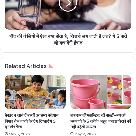
र
लि
ह
यों
थि
में
या
ऐ
र
सा
से
क्या
नींद की गोलियों में ऐसा क्या होता है, जिससे लग जाती है लत? ये 5 बातें
प
हो
जो कर देंगी हैरान
त्नी
ता
औ
है
र
,
Related Articles
सा
जि
ली
स
प
से
र
ल
जा
ग
न
जा
ले
ती
वा
है
बेकार न जाने दें बच्चों का समर वेकेशन,
बाथरूम की प्लास्टिक की बाल्टी-मग को
ह
ल
दिमाग तेज करने के लिए सिखाएं ये 3
चमकाने के 5 तरीके, बहुत ज्यादा घिसने की
म
त
इनडोर गेम्स
नहीं पडे़गी जरूरत
ला
?
May 7, 2026
May 2, 2026