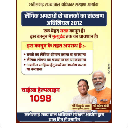
न
5
ए
वं
7
की
स
मी
क्षा
बै
ठ
क
लें
गे