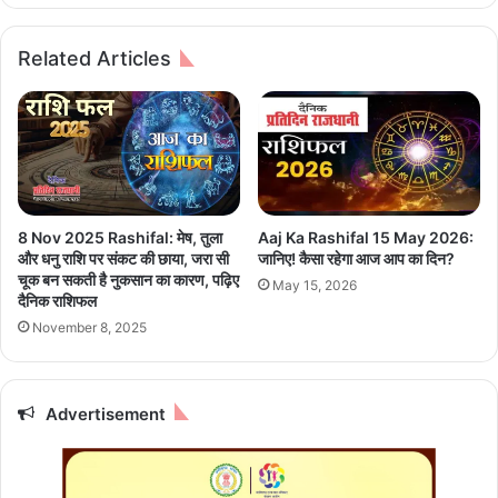
र
ज
त
ल
Related Articles
की
का
दि
र्य
शा
वि
में
भा
ऐ
ग
ति
अ
हा
ध्य
सि
क्ष
8 Nov 2025 Rashifal: मेष, तुला
Aaj Ka Rashifal 15 May 2026:
क
सं
और धनु राशि पर संकट की छाया, जरा सी
जानिए! कैसा रहेगा आज आप का दिन?
क
तो
चूक बन सकती है नुकसान का कारण, पढ़िए
May 15, 2026
द
ष
दैनिक राशिफल
मः
सी
November 8, 2025
न
मा
वी
सा
न
हू
जि
Advertisement
आ
न्द
ज
ल
जो