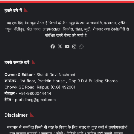
हमारे बारे में
यह एक हिंदी वेब न्यूज़ पोर्टल है जिसमें ब्रेकिंग न्यूज़ के अलावा राजनीति, प्रशासन, ट्रेंडिंग
न्यूज, बॉलीवुड, खेल जगत, लाइफस्टाइल, बिजनेस, सेहत, ब्यूटी, रोजगार तथा टेक्नोलॉजी से
संबंधित खबरें पोस्ट की जाती है।
Facebook
X
YouTube
Instagram
WhatsApp
हमसे सम्पर्क करें
Owner & Editor -
Shanti Devi Nachrani
कार्यालय -
1st floor, Pratidin House , Opp R D A Building Sharda
Chowk,GE Road, Raipur, (C.G) 492001
मोबाइल -
+91-9806044444
ईमेल -
pratidincg@gmail.com
Disclaimer
समाचार से सम्बंधित किसी भी तरह के विवाद के लिए साइट के कुछ तत्वों में उपयोगकर्ताओं
द्वारा प्रस्तुत सामग्री ( समाचार / फोटो / विडियो आदि ) शामिल होगी स्वामी, मुद्रक,