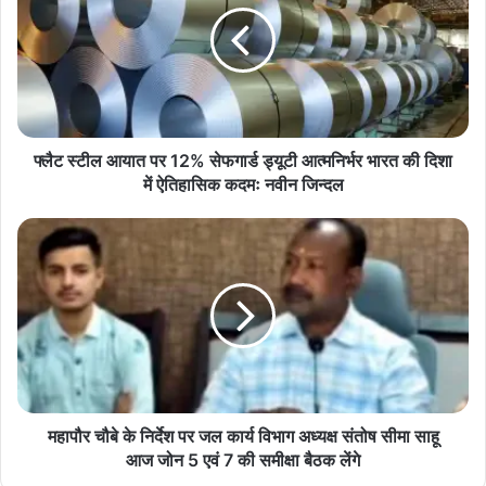
ल
आ
या
त
प
र
1
फ्लैट स्टील आयात पर 12% सेफगार्ड ड्यूटी आत्मनिर्भर भारत की दिशा
2
में ऐतिहासिक कदमः नवीन जिन्दल
%
से
म
फ
हा
गा
पौ
र्ड
र
ड्यू
चौ
टी
बे
आ
के
त्म
नि
नि
र्दे
र्भ
श
महापौर चौबे के निर्देश पर जल कार्य विभाग अध्यक्ष संतोष सीमा साहू
र
प
आज जोन 5 एवं 7 की समीक्षा बैठक लेंगे
भा
र