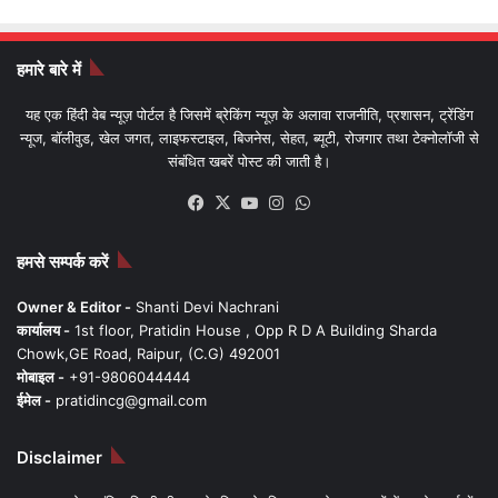
हमारे बारे में
यह एक हिंदी वेब न्यूज़ पोर्टल है जिसमें ब्रेकिंग न्यूज़ के अलावा राजनीति, प्रशासन, ट्रेंडिंग
न्यूज, बॉलीवुड, खेल जगत, लाइफस्टाइल, बिजनेस, सेहत, ब्यूटी, रोजगार तथा टेक्नोलॉजी से
संबंधित खबरें पोस्ट की जाती है।
Facebook
X
YouTube
Instagram
WhatsApp
हमसे सम्पर्क करें
Owner & Editor -
Shanti Devi Nachrani
कार्यालय -
1st floor, Pratidin House , Opp R D A Building Sharda
Chowk,GE Road, Raipur, (C.G) 492001
मोबाइल -
+91-9806044444
ईमेल -
pratidincg@gmail.com
Disclaimer