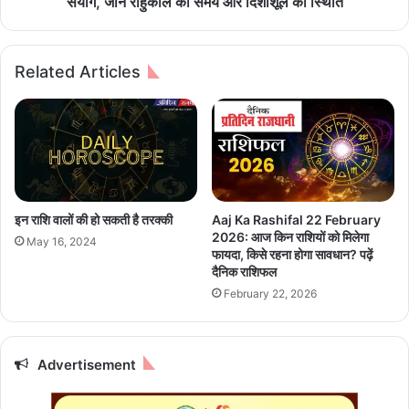
संयोग, जानें राहुकाल का समय और दिशाशूल की स्थिति
वे
2
अं
6
ड
:
Related Articles
र
बु
ब्रि
ध
ज
वा
प
र
र
को
आ
वि
वा
भु
ग
व
इन राशि वालों की हो सकती है तरक्की
Aaj Ka Rashifal 22 February
म
न
2026: आज किन राशियों को मिलेगा
May 16, 2024
न
सं
फायदा, किसे रहना होगा सावधान? पढ़ें
पू
क
दैनिक राशिफल
री
ष्टी
February 22, 2026
त
च
र
तु
ह
र्थी
बं
Advertisement
का
द
शु
,
भ