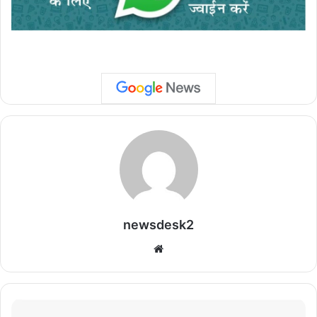
newsdesk2
We
bsi
te
रा