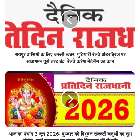
य
पु
र
वा
सि
यों
के
लि
ए
रायपुर वासियों के लिए जरूरी खबर: गुढ़ियारी रेलवे अंडरब्रिज पर
ज
आवागमन पूरी तरह बंद, रेलवे करेगा मेंटेनेंस का काम
रू
री
आ
ख
ज
ब
का
र
पं
:
चां
गु
ग
ढ़ि
3
या
जू
री
न
रे
2
आज का पंचांग 3 जून 2026: बुधवार को विभुवन संकष्टी चतुर्थी का शुभ
ल
0