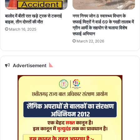
लि
सा
ए
व
बालाेद में बीती रात खड़े ट्रक से टकराई
नगर निगम जोन 8 स्वास्थ्य विभाग के
जा
धा
बाइक, तीन दोस्तों की मौत
सफाई मित्रों ने वार्ड 69 के गदही तालाब में
री
न
ग्रीन आर्मी के सहयोग से चलाया विशेष
March 16, 2025
कि
,
सफाई अभियान
या
R
March 22, 2026
हे
T
ल्प
O
ला
E
इ
Advertisement
-
न
C
न
H
म्ब
A
र
L
L
A
N
.
a
p
k