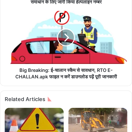
कॉ
समाधान के लिए जारी किया हेल्पलाइन नम्बर
म
र्स
B
के
i
अ
g
ध्य
B
क्ष
r
ने
e
व्या
a
पा
k
रि
i
यों
n
Big Breaking: ई-चालान स्कैम से सावधान, RTO E-
की
g
CHALLAN.apk फाइल न करें डाउनलोड पढ़ें पूरी जानकारी
स
:
म
ई
स्या
-
Related Articles
के
चा
स
ला
मा
न
धा
स्कै
न
म
के
से