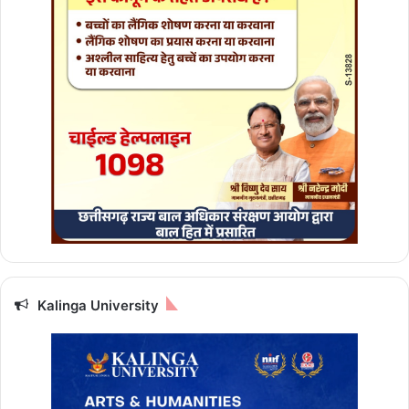
फा
इ
ल
न
क
रें
डा
उ
न
लो
ड
प
ढ़ें
पू
री
जा
Kalinga University
न
का
री