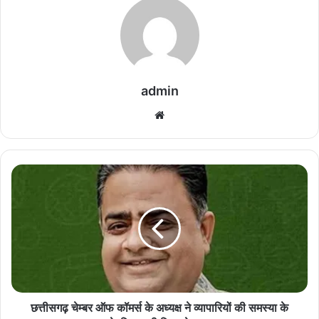
admin
We
bsi
te
छ
त्ती
स
ग
ढ़
चे
म्ब
र
ऑ
फ
छत्तीसगढ़ चेम्बर ऑफ कॉमर्स के अध्यक्ष ने व्यापारियों की समस्या के