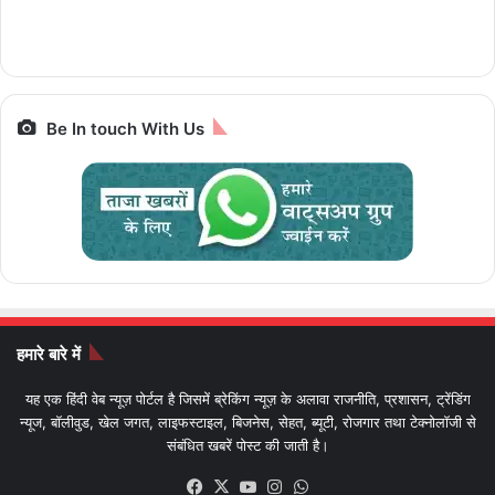
पैकेज और किराया IRCTC
Prime,सस्ती इलेक्ट्रिक
आज आखिरी मौका
Bharat Gaurav
बाइक
Be In touch With Us
हमारे बारे में
यह एक हिंदी वेब न्यूज़ पोर्टल है जिसमें ब्रेकिंग न्यूज़ के अलावा राजनीति, प्रशासन, ट्रेंडिंग
न्यूज, बॉलीवुड, खेल जगत, लाइफस्टाइल, बिजनेस, सेहत, ब्यूटी, रोजगार तथा टेक्नोलॉजी से
संबंधित खबरें पोस्ट की जाती है।
Facebook
X
YouTube
Instagram
WhatsApp