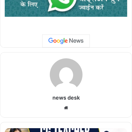
news desk
We
bsi
te
C