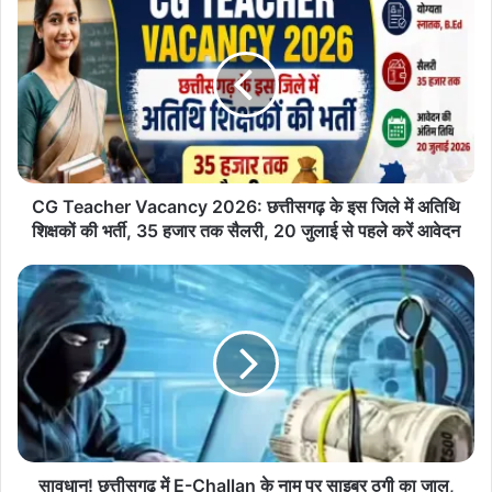
G
T
e
a
c
h
e
r
V
CG Teacher Vacancy 2026: छत्तीसगढ़ के इस जिले में अतिथि
a
शिक्षकों की भर्ती, 35 हजार तक सैलरी, 20 जुलाई से पहले करें आवेदन
c
a
सा
n
व
c
धा
y
न
2
!
0
छ
2
त्ती
6
स
:
ग
छ
ढ़
सावधान! छत्तीसगढ़ में E-Challan के नाम पर साइबर ठगी का जाल,