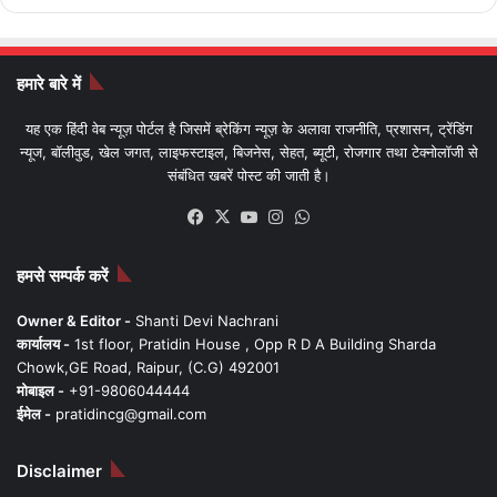
हमारे बारे में
यह एक हिंदी वेब न्यूज़ पोर्टल है जिसमें ब्रेकिंग न्यूज़ के अलावा राजनीति, प्रशासन, ट्रेंडिंग
न्यूज, बॉलीवुड, खेल जगत, लाइफस्टाइल, बिजनेस, सेहत, ब्यूटी, रोजगार तथा टेक्नोलॉजी से
संबंधित खबरें पोस्ट की जाती है।
Facebook
X
YouTube
Instagram
WhatsApp
हमसे सम्पर्क करें
Owner & Editor -
Shanti Devi Nachrani
कार्यालय -
1st floor, Pratidin House , Opp R D A Building Sharda
Chowk,GE Road, Raipur, (C.G) 492001
मोबाइल -
+91-9806044444
ईमेल -
pratidincg@gmail.com
Disclaimer