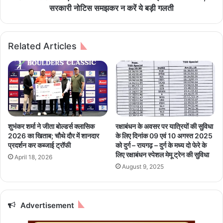
त्ती
में
सरकारी नोटिस समझकर न करें ये बड़ी गलती
स
E
ग
-
ढ़
C
Related Articles
के
h
इ
a
स
l
जि
l
ले
a
में
n
अ
के
ति
ना
शुभंकर शर्मा ने जीता बोल्डर्स क्लासिक
रक्षाबंधन के अवसर पर यात्रियों की सुविधा
थि
म
2026 का खिताब; चौथे दौर में शानदार
के लिए दिनांक 09 एवं 10 अगस्त 2025
शि
प
प्रदर्शन कर कब्जाई ट्रॉफी
को दुर्ग – रायगढ़ – दुर्ग के मध्य दो फेरे के
क्ष
र
लिए रक्षाबंधन स्पेशल मेमू ट्रेन की सुविधा
April 18, 2026
कों
सा
August 9, 2025
की
इ
भ
ब
र्ती
र
,
Advertisement
ठ
3
गी