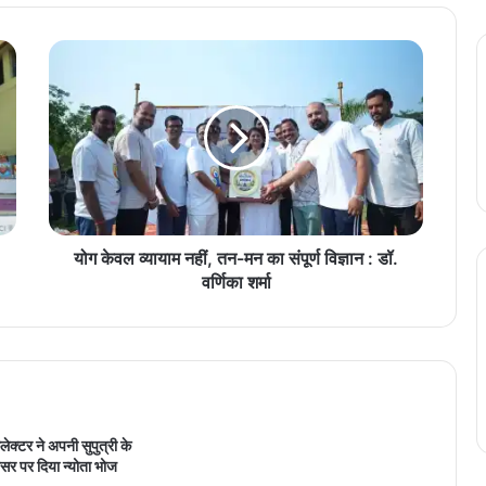
यो
ग
के
व
ल
व्या
या
म
न
हीं
योग केवल व्यायाम नहीं, तन-मन का संपूर्ण विज्ञान : डॉ.
,
वर्णिका शर्मा
त
न
-
म
न
का
सं
्टर ने अपनी सुपुत्री के
पू
सर पर दिया न्योता भोज
र्ण