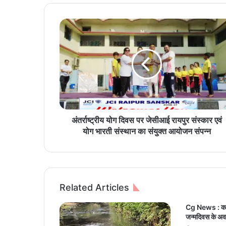
अं
त
र्रा
ष्ट्री
य
यो
ग
दि
व
स
अंतर्राष्ट्रीय योग दिवस पर जेसीआई रायपुर संस्कार एवं
प
योग भारती संस्थान का संयुक्त आयोजन संपन्न
र
जे
सी
आ
ई
Related Articles
रा
य
Cg News : कलेक
पु
जन्मदिवस के अव
र