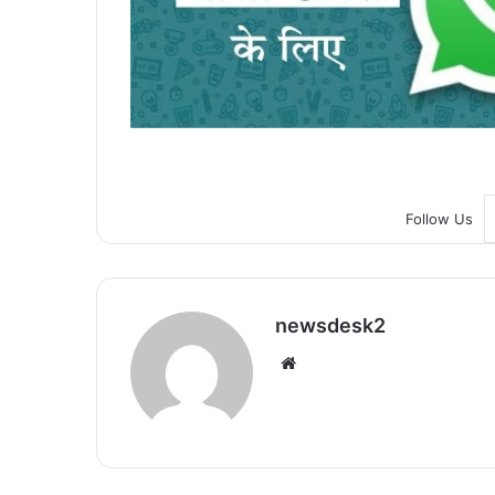
Follow Us
newsdesk2
We
bsi
te