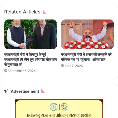
त
न
स
Related Articles
र
का
र
ने
रा
ज्य
को
घो
प्रधानमंत्री मोदी ने सिंगापुर के पूर्व
प्रधानमंत्री मोदी ने असम की संस्कृति को
षि
प्रधानमंत्री ली सीन लूंग और गोह चोक टोंग
वैश्विक मंच पर पहुंचाया : अमित शाह
त
से मुलाकात की
April 7, 2026
कि
September 5, 2024
या
आ
प
दा
Advertisement
प्र
भा
वि
त