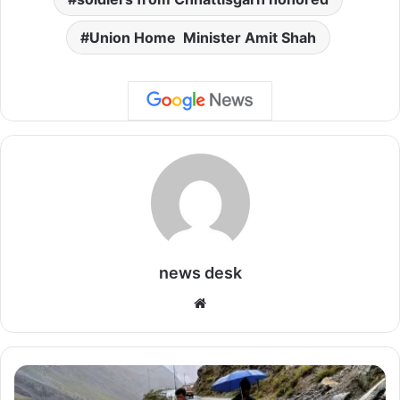
Union Home Minister Amit Shah
news desk
We
bsi
te
हि
मा