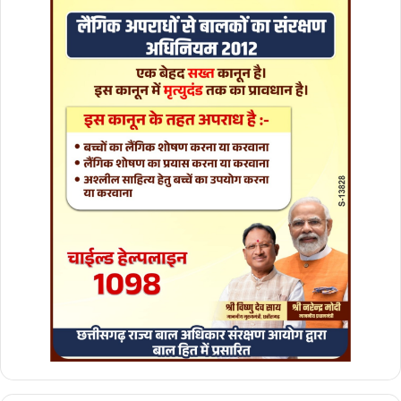
क्षे
त्र