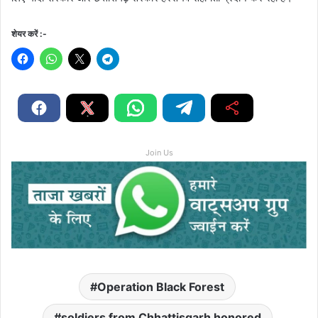
शेयर करें :-
Join Us
Operation Black Forest
soldiers from Chhattisgarh honored