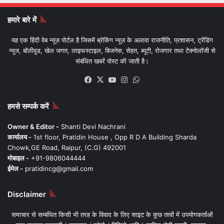
हमारे बारे में
यह एक हिंदी वेब न्यूज़ पोर्टल है जिसमें ब्रेकिंग न्यूज़ के अलावा राजनीति, प्रशासन, ट्रेंडिंग
न्यूज, बॉलीवुड, खेल जगत, लाइफस्टाइल, बिजनेस, सेहत, ब्यूटी, रोजगार तथा टेक्नोलॉजी से
संबंधित खबरें पोस्ट की जाती है।
Facebook
X
YouTube
Instagram
WhatsApp
हमसे सम्पर्क करें
Owner & Editor -
Shanti Devi Nachrani
कार्यालय -
1st floor, Pratidin House , Opp R D A Building Sharda
Chowk,GE Road, Raipur, (C.G) 492001
मोबाइल -
+91-9806044444
ईमेल -
pratidincg@gmail.com
Disclaimer
समाचार से सम्बंधित किसी भी तरह के विवाद के लिए साइट के कुछ तत्वों में उपयोगकर्ताओं