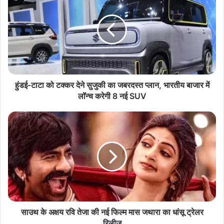
ड
ई
-
टा
टा
को
ट
क्क
र
हुंडई-टाटा को टक्कर देने सुजुकी का जबरदस्त प्लान, भारतीय बाजार में
दे
लॉन्च करेगी 8 नई SUV
ने
सु
सा
जु
उ
की
थ
का
के
ज
अ
ब
क्ष
र
य
द
र
स्त
वि
प्ला
ते
साउथ के अक्षय रवि तेजा की नई फिल्म मास जथारा का धांसू ट्रेलर
न
जा
रिलीज