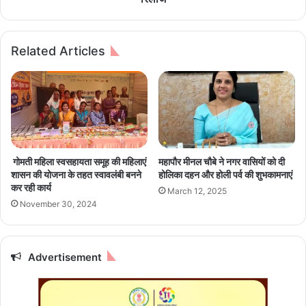
,
की
भा
न
र
ई
Related Articles
ती
फि
य
ल्म
बा
मा
जा
स
र
ज
में
था
लॉ
रा
न्च
का
गोमती महिला स्वसहायता समूह की महिलाएं
महापौर मीनल चौबे ने नगर वासियों को दी
क
धां
शासन की योजना के तहत स्वावलंबी बनने
होलिका दहन और होली पर्व की शुभकामनाएं
रे
सू
कर रही कार्य
March 12, 2025
गी
ट्रे
November 30, 2024
8
ल
न
र
ई
रि
S
ली
Advertisement
U
ज
V