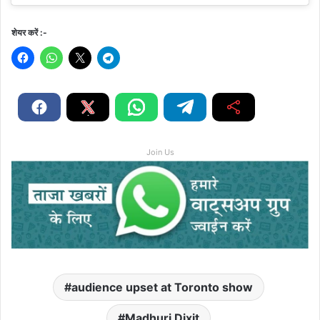
शेयर करें :-
Join Us
audience upset at Toronto show
Madhuri Dixit