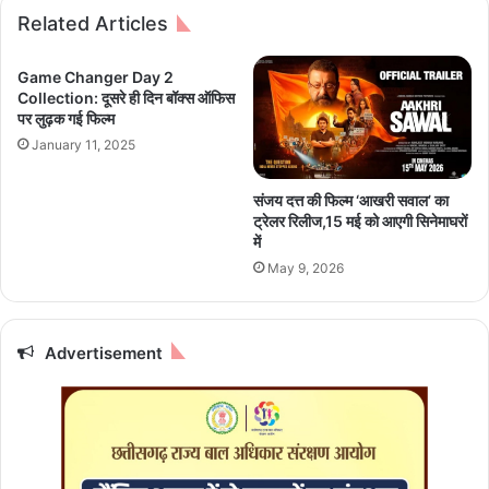
उ
हा
Related Articles
न
द
के
से
बे
में
Game Changer Day 2
मि
घा
Collection: दूसरे ही दिन बॉक्स ऑफिस
सा
पर लुढ़क गई फिल्म
य
ल
ल
January 11, 2025
रि
लो
कॉ
गों
संजय दत्त की फिल्म ‘आखरी सवाल’ का
र्ड्स
से
ट्रेलर रिलीज,15 मई को आएगी सिनेमाघरों
मि
में
ले
May 9, 2026
,
अ
स्प
ता
Advertisement
ल
प
हुं
च
क
र