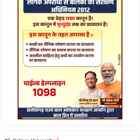
जा
नी
स्थि
ति