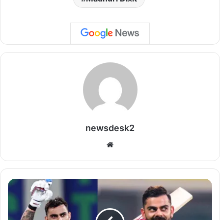
newsdesk2
We
bsi
te
भा
र
ती
य