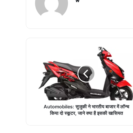
We
bsi
te
A
u
t
o
m
o
b
i
l
e
Automobiles: सुजुकी ने भारतीय बाजार में लॉन्च
s
किया दो स्कूटर, जाने क्या है इसकी खासियत
:
सु
जु