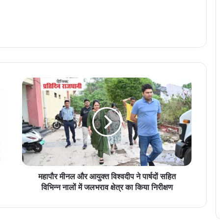
म
हा
पौ
र
मी
न
ल
औ
र
आ
महापौर मीनल और आयुक्त विश्वदीप ने पार्षदों सहित
यु
विभिन्न नालों में जलभराव क्षेत्र का किया निरीक्षण
क्त
वि
श्व