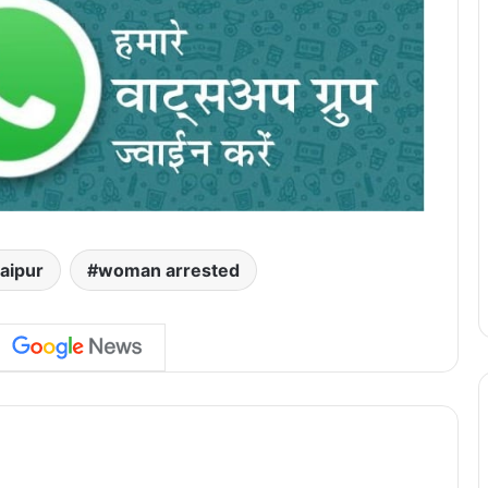
aipur
woman arrested