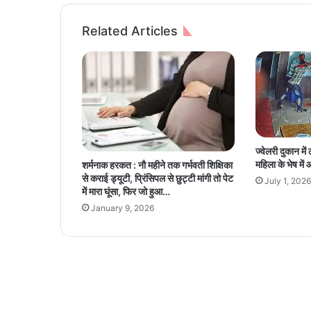
की
ने
Related Articles
भा
र
ती
य
बा
जा
र
में
ज्वेलरी दुकान मे
लॉ
महिला के भेष में
शर्मनाक हरकत : नौ महीने तक गर्भवती शिक्षिका
न्च
से कराई ड्यूटी, प्रिंसिपल से छुट्टी मांगी तो पेट
July 1, 2026
कि
में मारा घूंसा, फिर जो हुआ…
या
January 9, 2026
दो
स्कू
ट
र
,
जा
ने