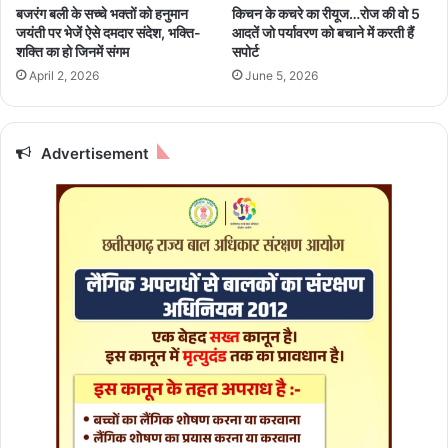
A
t
बजरंग बली के सच्चे भक्तों को हनुमान
किचन के कचरे का रीयूज…रोज की वो 5
मा
s
जयंती पर भेजें ऐसे दमदार संदेश, भक्ति-
आदतें जो पर्यावरण को बचाने में करती हैं
न्य
A
शक्ति का हो जिनमें संगम
सपोर्ट
ता
p
April 2, 2026
June 5, 2026
p
फी
च
र
Advertisement
,
कं
प
नी
ने
शु
रू
की
टे
स्टिं
ग
!