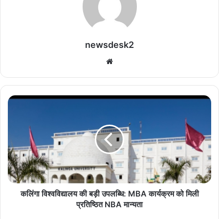
newsdesk2
We
bsi
te
क
लिं
गा
वि
श्व
वि
द्या
ल
य
की
कलिंगा विश्वविद्यालय की बड़ी उपलब्धि: MBA कार्यक्रम को मिली
ब
प्रतिष्ठित NBA मान्यता
ड़ी