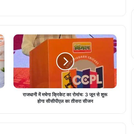
रा
ज
धा
नी
में
म
चे
गा
क्रि
के
राजधानी में मचेगा क्रिकेट का रोमांच: 3 जून से शुरू
ट
होगा सीसीपीएल का तीसरा सीजन
का
रो
मां
च
: