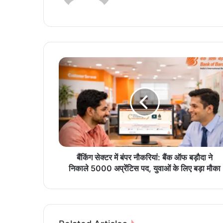
te
बैं
किं
ग
से
क्ट
र
में
बं
प
र
बैंकिंग सेक्टर में बंपर नौकरियां: बैंक ऑफ बड़ौदा ने
नौ
निकाले 5000 अप्रेंटिस पद, युवाओं के लिए बड़ा मौका
क
रि
यां
:
बैं