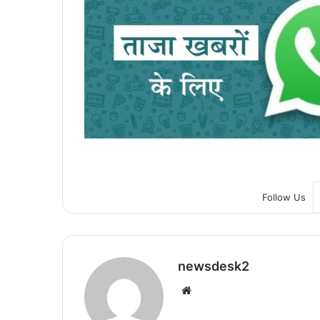
Follow Us
newsdesk2
We
bsi