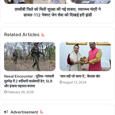
क
ली
सु
सु
एमसीबी जिले को मिली सुरक्षा की नई ताकत, स्वास्थ्य मंत्री ने
री
र
डायल-112 नेक्स्ट जेन सेवा को दिखाई हरी झंडी
ली
क्षा
शा
की
म
न
Related Articles
"
ई
में
ता
क
क
ला
त
का
,
रों
स्वा
ने
स्थ्य
बि
मं
Naxal Encounter : पुलिस-नक्सली
‘साय वही जो साया दे’,: कैलाश खेर
खे
त्री
मुठभेड़ में 2 वर्दीधारी माओवादी ढेर; SLR
August 13, 2024
रा
ने
और इंसास राइफल बरामद
स
डा
February 26, 2026
दा
य
ब
ल
हा
-
र
1
Advertisement