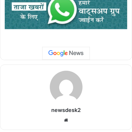
newsdesk2
We
bsi