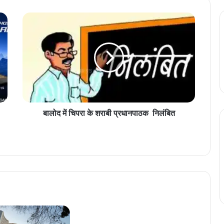
बा
लो
द
में
चि
प
रा
के
श
रा
बालोद में चिपरा के शराबी प्रधानपाठक निलंबित
बी
प्र
धा
न
पा
ठ
क
नि
लं