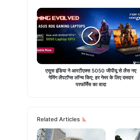
ए
सु
स
इं
डि
या
ने
आ
र
टी
एसुस इंडिया ने आरटीएक्स 5050 जीपीयू से लैस नए
ए
गेमिंग लैपटॉप्स लॉन्च किए; हर गेमर के लिए दमदार
क्स
परफॉर्मेंस का वादा
5
0
5
0
जी
Related Articles
पी
यू
से