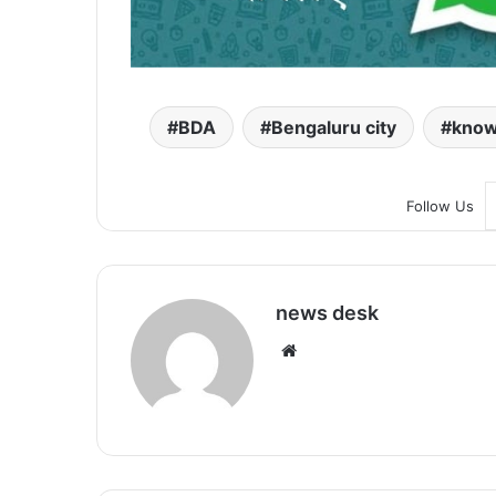
BDA
Bengaluru city
know
Follow Us
news desk
We
bsi
te