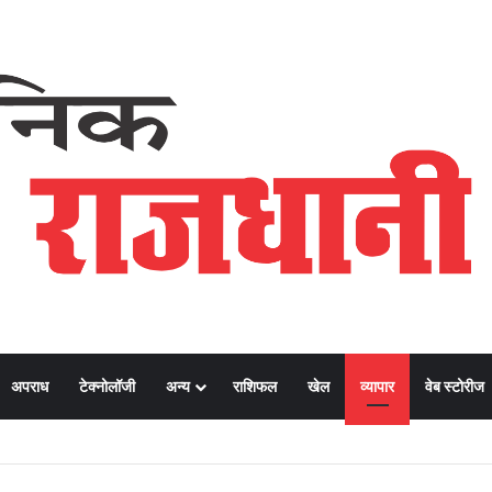
अपराध
टेक्नोलॉजी
अन्य
राशिफल
खेल
व्यापार
वेब स्टोरीज