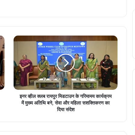
इ
न
र
व्ही
ल
क्ल
ब
रा
य
पु
इनर व्हील क्लब रायपुर मिडटाउन के गरिमामय कार्यक्रम
र
में मुख्य अतिथि बने, सेवा और महिला सशक्तिकरण का
मि
दिया संदेश
ड
टा
उ
न