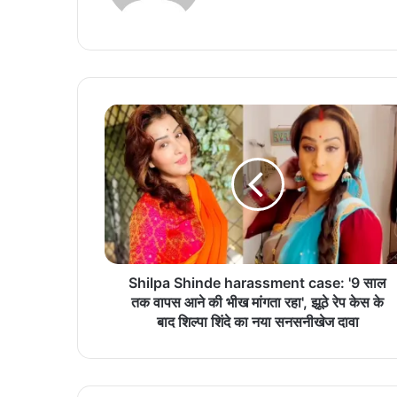
te
S
h
i
l
p
a
S
h
i
n
Shilpa Shinde harassment case: '9 साल
d
तक वापस आने की भीख मांगता रहा', झूठे रेप केस के
e
बाद शिल्पा शिंदे का नया सनसनीखेज दावा
h
a
r
a