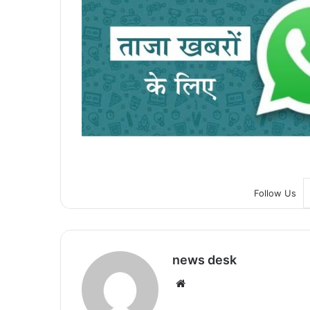
Follow Us
news desk
We
bsi