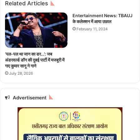
Related Articles
वि
ल
र
वे
Entertainment News: TBAUJ
1
जै
के कलेक्शन में आया उछाल
0
सी
February 11, 2024
म
स्थि
ई
ति
को
से
नि
‘पल-पल था जान का डर…’: जब
प
अंडरवर्ल्ड डॉन की दुबई पार्टी में मजबूरी में
ट
गाए कुमार सानू ने गाने
ने
July 28, 2026
पु
लि
स
ने
Advertisement
कि
या
अ
भ्या
स