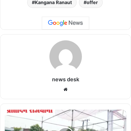
Kangana Ranaut
offer
news desk
We
bsi
te
सु
शा
स