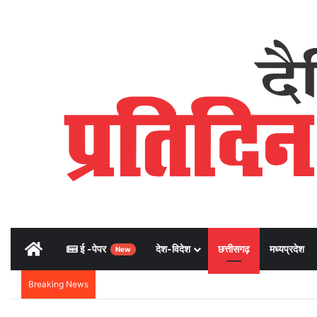
Home
ई -पेपर
देश-विदेश
छत्तीसगढ़
मध्यप्रदेश
New
Breaking News