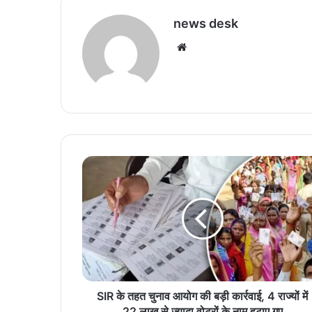
news desk
We
bsi
te
S
I
R
के
त
ह
त
चु
ना
व
SIR के तहत चुनाव आयोग की बड़ी कार्रवाई, 4 राज्यों में
आ
22 लाख से ज्यादा वोटरों के नाम हटाए गए