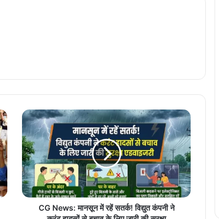
C
G
N
e
w
s
:
मा
न
सू
CG News: मानसून में रहें सतर्क! विद्युत कंपनी ने
न
करंट हादसों से बचाव के लिए जारी की सुरक्षा