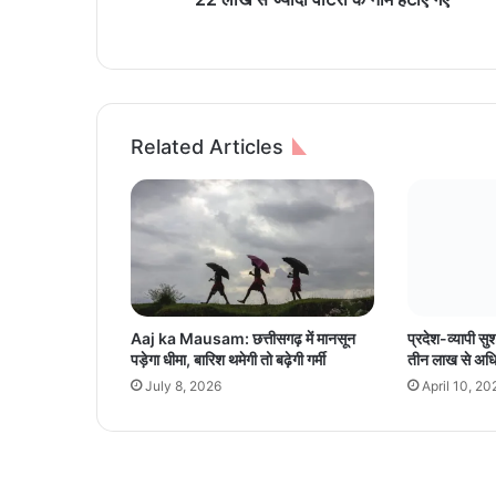
यो
ग
की
ब
ड़ी
का
Related Articles
र्र
वा
ई
,
4
रा
ज्यों
में
Aaj ka Mausam: छत्तीसगढ़ में मानसून
प्रदेश-व्यापी सु
2
पड़ेगा धीमा, बारिश थमेगी तो बढ़ेगी गर्मी
तीन लाख से अध
2
July 8, 2026
April 10, 20
ला
ख
से
ज्या
दा