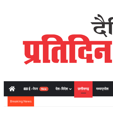
Home
ई -पेपर
देश-विदेश
छत्तीसगढ़
मध्यप्रदेश
New
Breaking News