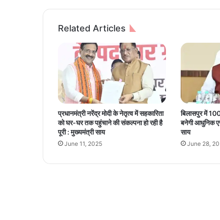
मि
ली
स्टा
Related Articles
फ
न
र्स
की
ला
श
,
पु
प्रधानमंत्री नरेंद्र मोदी के नेतृत्व में सहकारिता
बिलासपुर में 10
लि
को घर-घर तक पहुंचाने की संकल्पना हो रही है
बनेगी आधुनिक एज
स
पूरी : मुख्यमंत्री साय
साय
के
June 11, 2025
June 28, 2
भी
उ
ड़
ग
ए
हो
श