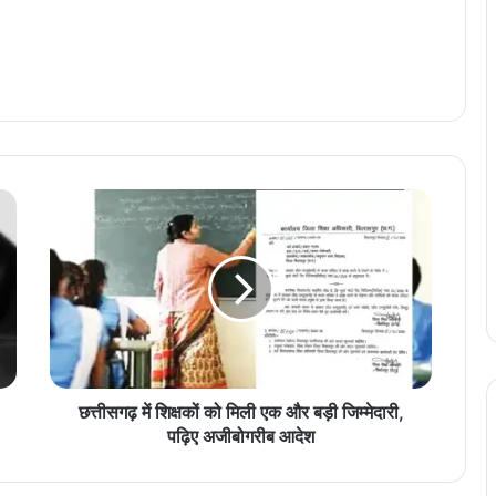
छ
त्ती
स
ग
ढ़
में
शि
क्ष
कों
को
छत्तीसगढ़ में शिक्षकों को मिली एक और बड़ी जिम्मेदारी,
मि
पढ़िए अजीबोगरीब आदेश
ली
ए