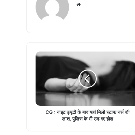
We
bsi
te
C
G
:
ना
इ
ट
ड्यू
टी
के
बा
CG : नाइट ड्यूटी के बाद यहां मिली स्टाफ नर्स की
द
लाश, पुलिस के भी उड़ गए होश
य
हां