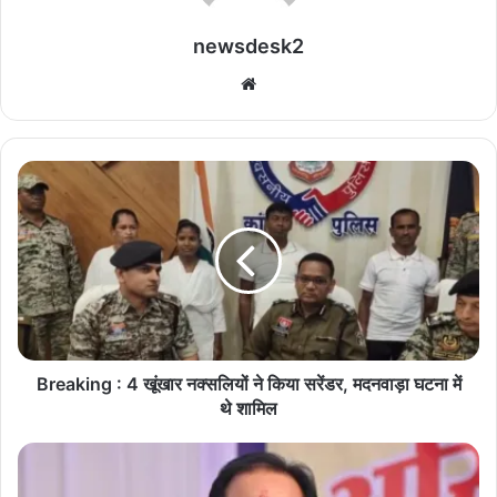
newsdesk2
We
bsi
te
B
r
e
a
k
i
n
g
:
4
Breaking : 4 खूंखार नक्सलियों ने किया सरेंडर, मदनवाड़ा घटना में
खूं
थे शामिल
खा
र
गा
न
ई