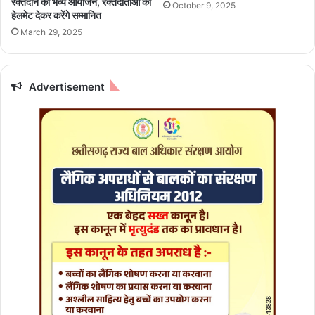
रक्तदान का भव्य आयोजन, रक्तदाताओं को
October 9, 2025
मि
का
हेलमेट देकर करेंगे सम्मानित
ल
र
March 29, 2025
ने
दी
व्या
Advertisement
प
क
स्प
ष्ट
ता
,
जा
नि
ए
पू
री
स
च्चा
ई