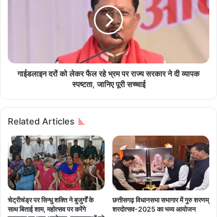
क्स
ड
लि
ला
यों
इ
ने
न
कि
द
या
रों
स
को
रें
ले
गाईडलाइन दरों को लेकर फैल रहे भ्रम पर राज्य सरकार ने दी व्यापक
ड
क
स्पष्टता, जानिए पूरी सच्चाई
र
र
,
फै
म
ल
Related Articles
द
र
न
हे
वा
भ्र
ड़ा
म
घ
प
ट
र
ना
रा
में
ज्य
चेट्रीचंड्र पर सिन्धु शक्ति ने बुजुर्गों के
छत्तीसगढ़ विधानसभा सभागार में गुरु शरणम्
थे
स
साथ बिताई शाम, महोत्सव पर करेंगे
शरदोत्सव-2025 का भव्य आयोजन
शा
र