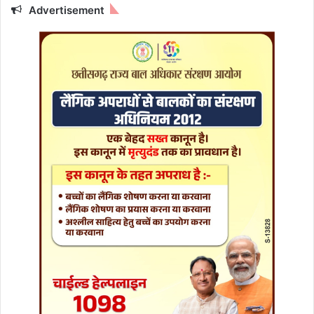
आ
Advertisement
ज
सो
म
वा
र
के
दि
न
इ
न
रा
शि
वा
लों
प
र
ब
र
से
गी