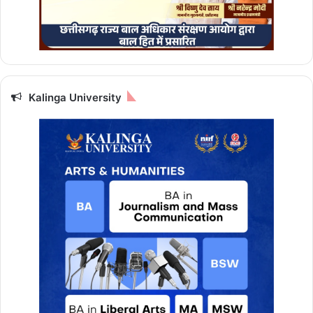
म
हा
दे
व
की
कृ
पा
Kalinga University
,
प
ढ़ें
आ
ज
का
रा
शि
फ
ल