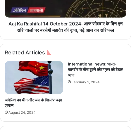
की
a
ता
s
री
h
फ
i
Aaj Ka Rashifal 14 October 2024: आज सोमवार के दिन इन
f
राशि वालों पर बरसेगी महादेव की कृपा, पढ़ें आज का राशिफल
a
l
1
Related Articles
4
O
International news: भारत-
c
मालदीव के बीच दूसरे कोर ग्रुप की बैठक
t
आज
o
February 2, 2024
b
e
r
अमेरिका का चीन और रूस के खिलाफ बड़ा
2
एक्शन
0
August 24, 2024
2
4
: