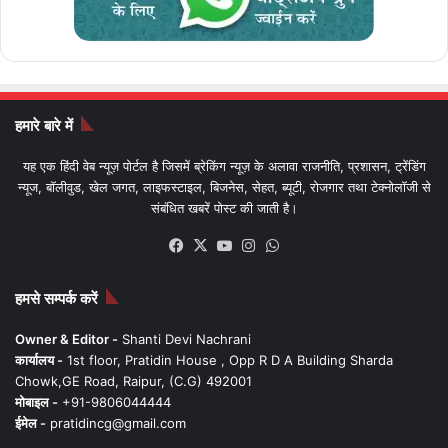
हमारे बारे में
यह एक हिंदी वेब न्यूज़ पोर्टल है जिसमें ब्रेकिंग न्यूज़ के अलावा राजनीति, प्रशासन, ट्रेंडिंग
न्यूज, बॉलीवुड, खेल जगत, लाइफस्टाइल, बिजनेस, सेहत, ब्यूटी, रोजगार तथा टेक्नोलॉजी से
संबंधित खबरें पोस्ट की जाती है।
Facebook
X
YouTube
Instagram
WhatsApp
हमसे सम्पर्क करें
Owner & Editor -
Shanti Devi Nachrani
कार्यालय -
1st floor, Pratidin House , Opp R D A Building Sharda
Chowk,GE Road, Raipur, (C.G) 492001
मोबाइल -
+91-9806044444
ईमेल -
pratidincg@gmail.com