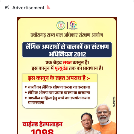
क्ष
का
Advertisement
क
रें
गे
प
द
भा
र
ग्र
ह
ण