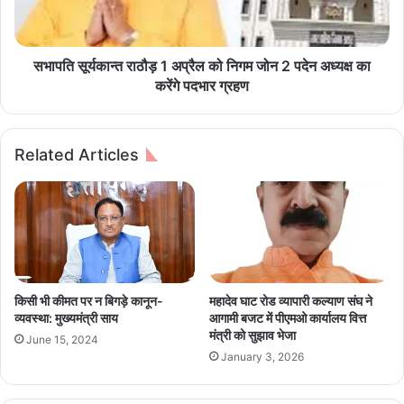
य
का
दा
न्त
,
रा
बा
ठौ
सभापति सूर्यकान्त राठौड़ 1 अप्रैल को निगम जोन 2 पदेन अध्यक्ष का
र
ड़
करेंगे पदभार ग्रहण
ह
1
मा
अ
सी
प्रै
Related Articles
आ
ल
वा
को
ग
नि
म
ग
न
म
की
जो
सु
न
वि
2
किसी भी कीमत पर न बिगड़े कानून-
महादेव घाट रोड व्यापारी कल्याण संघ ने
धा
प
व्यवस्था: मुख्यमंत्री साय
आगामी बजट में पीएमओ कार्यालय वित्त
हो
दे
मंत्री को सुझाव भेजा
June 15, 2024
गी
न
January 3, 2026
अ
ध्य