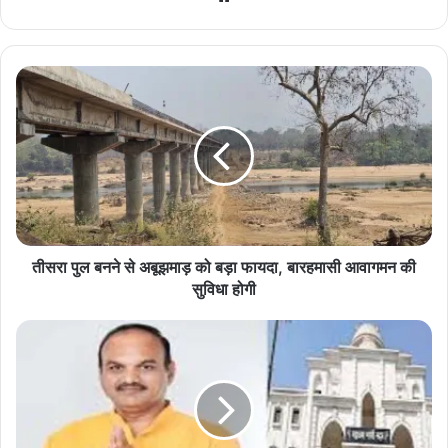
bsi
te
ती
स
रा
पु
ल
ब
न
ने
से
अ
तीसरा पुल बनने से अबूझमाड़ को बड़ा फायदा, बारहमासी आवागमन की
बू
सुविधा होगी
झ
मा
स
ड़
भा
को
प
ब
ति
ड़ा
सू
फा
र्य