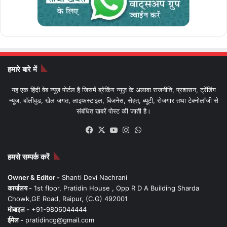
हमारे बारे में
यह एक हिंदी वेब न्यूज़ पोर्टल है जिसमें ब्रेकिंग न्यूज़ के अलावा राजनीति, प्रशासन, ट्रेंडिंग
न्यूज, बॉलीवुड, खेल जगत, लाइफस्टाइल, बिजनेस, सेहत, ब्यूटी, रोजगार तथा टेक्नोलॉजी से
संबंधित खबरें पोस्ट की जाती है।
Facebook
X
YouTube
Instagram
WhatsApp
हमसे सम्पर्क करें
Owner & Editor -
Shanti Devi Nachrani
कार्यालय -
1st floor, Pratidin House , Opp R D A Building Sharda
Chowk,GE Road, Raipur, (C.G) 492001
मोबाइल -
+91-9806044444
ईमेल -
pratidincg@gmail.com