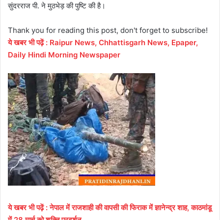
सुंदरराज पी. ने मुठभेड़ की पुष्टि की है।
Thank you for reading this post, don't forget to subscribe!
ये
खबर
भी
पढ़ें
:
Raipur News, Chhattisgarh News, Epaper,
Daily Hindi Morning Newspaper
ये खबर भी पढ़ें : नेपाल में राजशाही की वापसी की फिराक में ज्ञानेन्द्र शाह, काठमांडू
में 28 मार्च को शक्ति प्रदर्शन