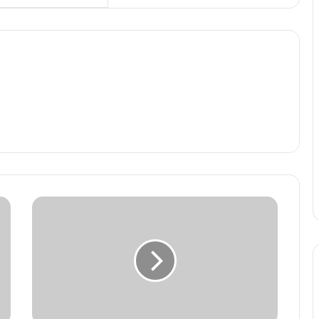
N
a
t
i
o
n
a
l