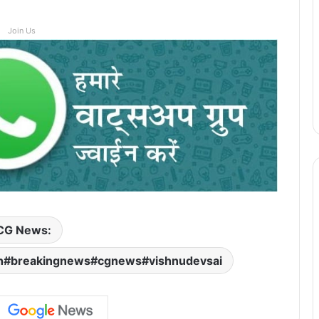
Join Us
CG News:
rh#breakingnews#cgnews#vishnudevsai