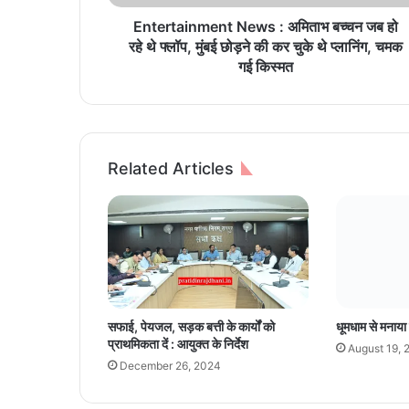
n
m
Entertainment News : अमिताभ बच्चन जब हो
e
रहे थे फ्लॉप, मुंबई छोड़ने की कर चुके थे प्लानिंग, चमक
n
गई किस्मत
t
N
e
w
s
Related Articles
:
अ
मि
ता
भ
ब
च्च
न
सफाई, पेयजल, सड़क बत्ती के कार्यों को
धूमधाम से मनाया 
ज
प्राथमिकता दें : आयुक्त के निर्देश
August 19, 
ब
December 26, 2024
हो
र
हे