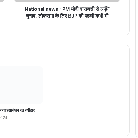
n
e
National news : PM मोदी वाराणसी से लड़ेंगे
w
चुनाव, लोकसभा के लिए BJP की पहली कभी भी
s
:
P
M
मो
दी
वा
रा
ण
सी
से
ल
ड़ें
गे
गया रक्षाबंधन का त्यौहार
चु
2024
ना
व
,
लो