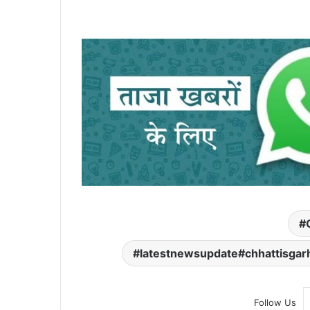
latestnewsupdate#chhattisga
Follow Us