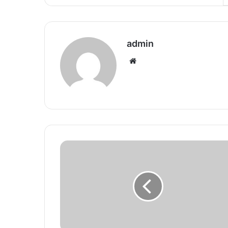
admin
We
bsi
te
E
n
t
e
r
t
a
i