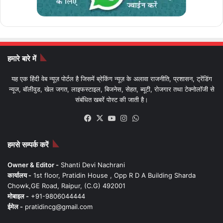
हमारे बारे में
यह एक हिंदी वेब न्यूज़ पोर्टल है जिसमें ब्रेकिंग न्यूज़ के अलावा राजनीति, प्रशासन, ट्रेंडिंग
न्यूज, बॉलीवुड, खेल जगत, लाइफस्टाइल, बिजनेस, सेहत, ब्यूटी, रोजगार तथा टेक्नोलॉजी से
संबंधित खबरें पोस्ट की जाती है।
Facebook
X
YouTube
Instagram
WhatsApp
हमसे सम्पर्क करें
Owner & Editor -
Shanti Devi Nachrani
कार्यालय -
1st floor, Pratidin House , Opp R D A Building Sharda
Chowk,GE Road, Raipur, (C.G) 492001
मोबाइल -
+91-9806044444
ईमेल -
pratidincg@gmail.com