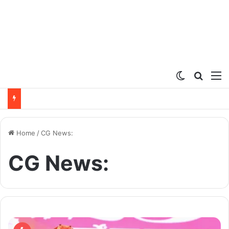
Switch ski
Search
M
Home
/
CG News:
CG News: