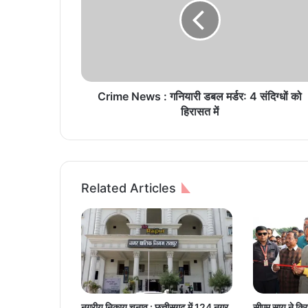
m
e
N
e
w
s
:
Crime News : गनियारी डबल मर्डर: 4 संदिग्धों को
ग
हिरासत में
नि
या
री
ड
ब
Related Articles
ल
म
र्ड
र
:
4
सं
दि
नगरीय निकाय चुनाव : छत्तीसगढ़ में 124 नगर
सीएम साय ने किया