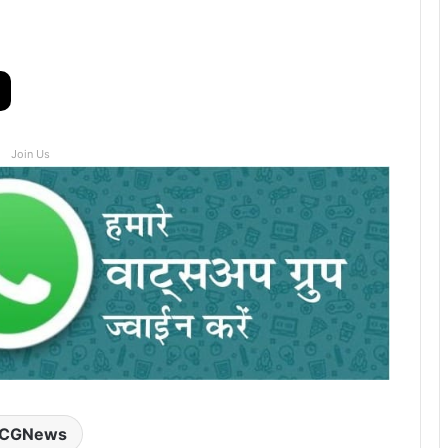
Join Us
CGNews