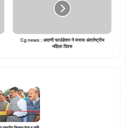
e
w
s
:
अ
दा
णी
Cg news : अदाणी फाउंडेशन ने मनाया अंतर्राष्ट्रीय
फा
महिला दिवस
उं
डे
श
न
ने
म
ना
या
अं
त
र्रा
ष्ट्री
य
 राष्ट्रीय किसान मेला व कृषि