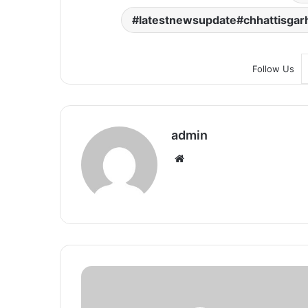
latestnewsupdate#chhattisga
Follow Us
admin
We
bsi
te
C
r
i