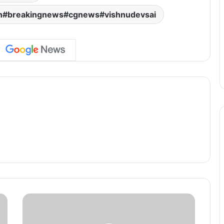
rh#breakingnews#cgnews#vishnudevsai
C
g
n