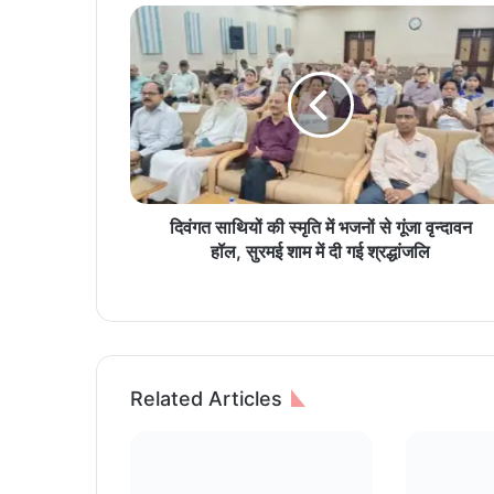
दि
वं
ग
त
सा
थि
यों
की
स्मृ
ति
दिवंगत साथियों की स्मृति में भजनों से गूंजा वृन्दावन
में
हॉल, सुरमई शाम में दी गई श्रद्धांजलि
भ
ज
नों
से
गूं
जा
Related Articles
वृ
न्दा
व
न