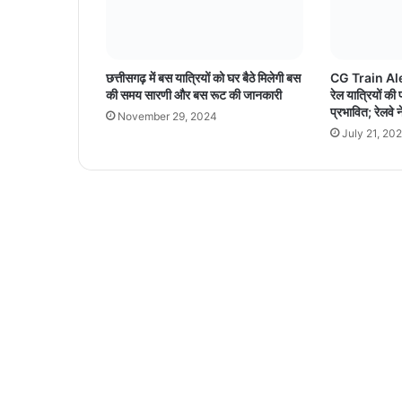
हॉ
ल
,
सु
छत्तीसगढ़ में बस यात्रियों को घर बैठे मिलेगी बस
CG Train Alert:
र
की समय सारणी और बस रूट की जानकारी
रेल यात्रियों की प
म
प्रभावित; रेलवे
November 29, 2024
ई
July 21, 20
शा
म
में
दी
ग
ई
श्र
द्धां
ज
लि