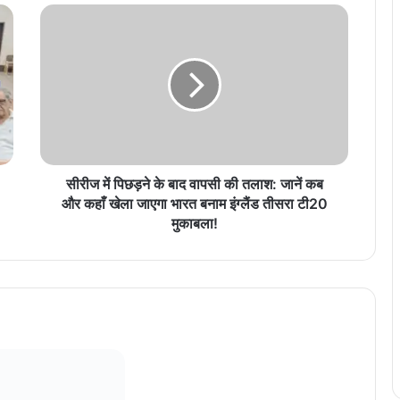
सी
री
ज
में
पि
छ
ड़
ने
के
बा
सीरीज में पिछड़ने के बाद वापसी की तलाश: जानें कब
द
और कहाँ खेला जाएगा भारत बनाम इंग्लैंड तीसरा टी20
वा
मुकाबला!
प
सी
की
त
ला
श
:
जा
नें