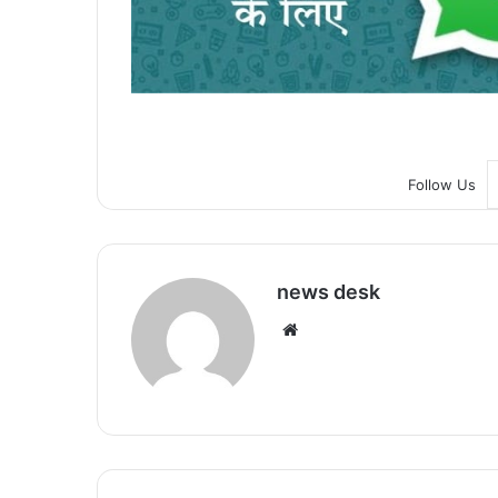
Follow Us
news desk
We
bsi
te