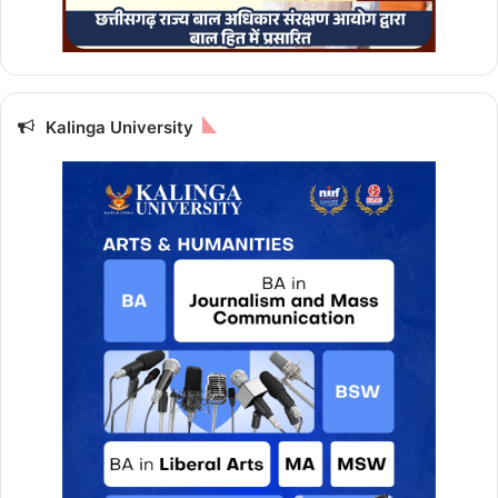
के
लि
ए
चु
नौ
Kalinga University
ती
भ
रा
दि
न
,
प
ढ़ि
ए
दै
नि
क
रा
शि
फ
ल