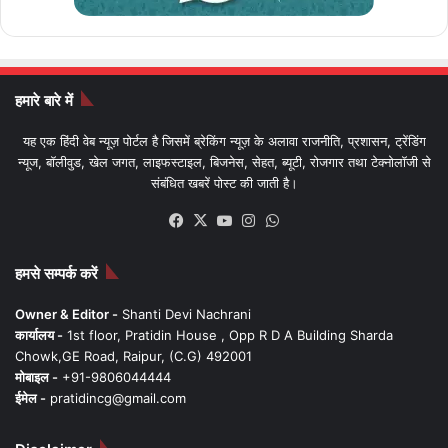
हमारे बारे में
यह एक हिंदी वेब न्यूज़ पोर्टल है जिसमें ब्रेकिंग न्यूज़ के अलावा राजनीति, प्रशासन, ट्रेंडिंग
न्यूज, बॉलीवुड, खेल जगत, लाइफस्टाइल, बिजनेस, सेहत, ब्यूटी, रोजगार तथा टेक्नोलॉजी से
संबंधित खबरें पोस्ट की जाती है।
Facebook
X
YouTube
Instagram
WhatsApp
हमसे सम्पर्क करें
Owner & Editor -
Shanti Devi Nachrani
कार्यालय -
1st floor, Pratidin House , Opp R D A Building Sharda
Chowk,GE Road, Raipur, (C.G) 492001
मोबाइल -
+91-9806044444
ईमेल -
pratidincg@gmail.com