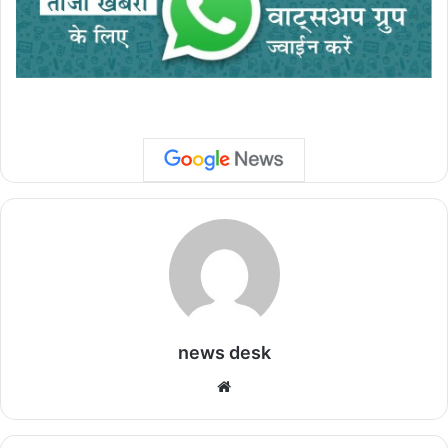
news desk
We
bsi
te