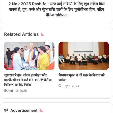
ना
a
2 Nov 2025 Rashifal: आज कई राशियों के लिए शुभ संकेत मिल
इ
s
सकते है, वृष, कर्क और कुंभ राशि वालों के लिए चुनौतीभरा दिन, पढ़िए
को
h
दैनिक राशिफल
-
i
फ्रें
f
ड
a
Related Articles
ली
l
वि
:
धा
आ
न
ज
स
क
भा
ई
भ
रा
व
शि
सुशासन तिहार: सांसद बृजमोहन और
विधायक मूणत ने की शहर के विकास की
न
यों
महापौर मीनल ने वार्ड 67-68 शिविरों का
समीक्षा
,
के
निरीक्षण कर दिए निर्देश
July 5, 2024
पी
लि
April 10, 2025
ए
ए
म
शु
मो
भ
दी
सं
Advertisement