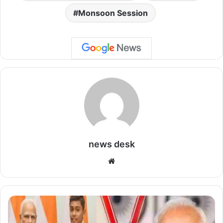
Monsoon Session
news desk
We
bsi
te
प्र
धा
न