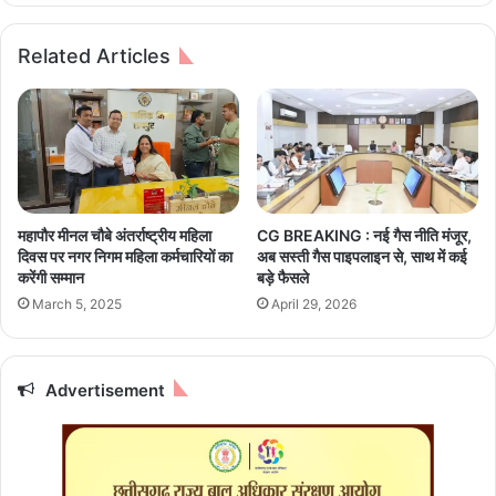
ब
न
च्चों
ह
Related Articles
के
रा
लि
अ
ए
व
आ
स
वे
र
द
,
न
प्र
की
दे
महापौर मीनल चौबे अंतर्राष्ट्रीय महिला
CG BREAKING : नई गैस नीति मंजूर,
अं
श
दिवस पर नगर निगम महिला कर्मचारियों का
अब सस्ती गैस पाइपलाइन से, साथ में कई
ति
के
करेंगी सम्मान
बड़े फैसले
म
इ
March 5, 2025
April 29, 2026
ति
स
थि
कॉ
3
ले
1
ज
Advertisement
जु
में
ला
रो
ई
ज
गा