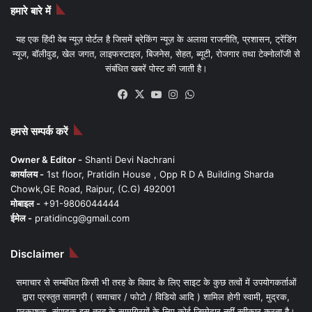
हमारे बारे में
यह एक हिंदी वेब न्यूज़ पोर्टल है जिसमें ब्रेकिंग न्यूज़ के अलावा राजनीति, प्रशासन, ट्रेंडिंग
न्यूज, बॉलीवुड, खेल जगत, लाइफस्टाइल, बिजनेस, सेहत, ब्यूटी, रोजगार तथा टेक्नोलॉजी से
संबंधित खबरें पोस्ट की जाती है।
Facebook
X
YouTube
Instagram
WhatsApp
हमसे सम्पर्क करें
Owner & Editor -
Shanti Devi Nachrani
कार्यालय -
1st floor, Pratidin House , Opp R D A Building Sharda
Chowk,GE Road, Raipur, (C.G) 492001
मोबाइल -
+91-9806044444
ईमेल -
pratidincg@gmail.com
Disclaimer
समाचार से सम्बंधित किसी भी तरह के विवाद के लिए साइट के कुछ तत्वों में उपयोगकर्ताओं
द्वारा प्रस्तुत सामग्री ( समाचार / फोटो / विडियो आदि ) शामिल होगी स्वामी, मुद्रक,
प्रकाशक, संपादक इस तरह के सामग्रियों के लिए कोई ज़िम्मेदार नहीं स्वीकार करता है।