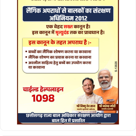
र
मे
ला
का
आ
यो
ज
न
1
8
जु
ला
ई
को