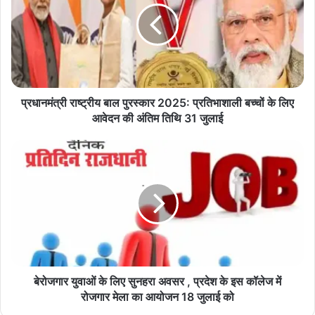
मं
त्री
रा
ष्ट्री
य
बा
ल
प्रधानमंत्री राष्ट्रीय बाल पुरस्कार 2025: प्रतिभाशाली बच्चों के लिए
पु
आवेदन की अंतिम तिथि 31 जुलाई
र
स्का
बे
र
रो
2
ज
0
गा
2
र
5
यु
:
वा
प्र
ओं
ति
के
भा
लि
बेरोजगार युवाओं के लिए सुनहरा अवसर , प्रदेश के इस कॉलेज में
शा
ए
रोजगार मेला का आयोजन 18 जुलाई को
ली
सु