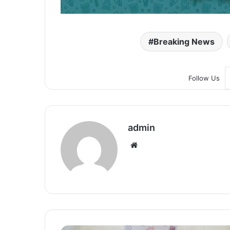
Breaking News
Follow Us
admin
We
bsi
te