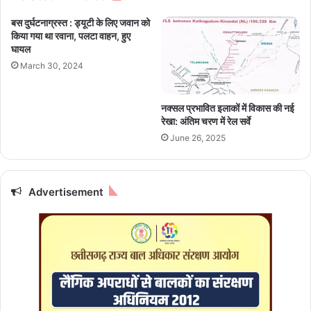
ल्ट
में
बस दुर्घटनाग्रस्त : ड्यूटी के लिए जवान को
घो
पू
किया गया था रवाना, पलटा वाहन, हुए
षि
ज्य
घायल
त
पं
March 30, 2024
डि
त
प्र
नक्सल प्रभावित इलाकों में विकास की नई
दी
रेखा: अंतिम चरण में रेल सर्वे
प
June 26, 2025
मि
श्रा
जी
के
Advertisement
श्री
मु
ख
से
शि
व
म
हा