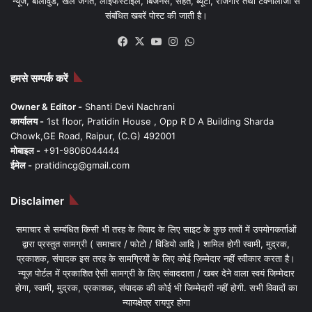
न्यूज, बॉलीवुड, खेल जगत, लाइफस्टाइल, बिजनेस, सेहत, ब्यूटी, रोजगार तथा टेक्नोलॉजी से
संबंधित खबरें पोस्ट की जाती है।
Facebook
X
YouTube
Instagram
WhatsApp
हमसे सम्पर्क करें
Owner & Editor -
Shanti Devi Nachrani
कार्यालय -
1st floor, Pratidin House , Opp R D A Building Sharda
Chowk,GE Road, Raipur, (C.G) 492001
मोबाइल -
+91-9806044444
ईमेल -
pratidincg@gmail.com
Disclaimer
समाचार से सम्बंधित किसी भी तरह के विवाद के लिए साइट के कुछ तत्वों में उपयोगकर्ताओं
द्वारा प्रस्तुत सामग्री ( समाचार / फोटो / विडियो आदि ) शामिल होगी स्वामी, मुद्रक,
प्रकाशक, संपादक इस तरह के सामग्रियों के लिए कोई ज़िम्मेदार नहीं स्वीकार करता है।
न्यूज़ पोर्टल में प्रकाशित ऐसी सामग्री के लिए संवाददाता / खबर देने वाला स्वयं जिम्मेदार
होगा, स्वामी, मुद्रक, प्रकाशक, संपादक की कोई भी जिम्मेदारी नहीं होगी. सभी विवादों का
न्यायक्षेत्र रायपुर होगा