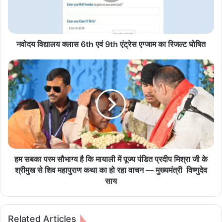
द्या
ल
य
क्ला
स
नवोदय विद्यालय क्लास 6th एवं 9th एंट्रेस एग्जाम का रिजल्ट घोषित
6
t
ह
h
म
ए
स
वं
ब
9
का
t
प
h
र
एं
म
ट्रे
सौ
स
भा
हम सबका परम सौभाग्य है कि मायाली में पूज्य पंडित प्रदीप मिश्रा जी के
ए
ग्य
श्रीमुख से शिव महापुराण कथा का हो रहा वाचन — मुख्यमंत्री विष्णुदेव
ग्जा
है
साय
म
कि
का
मा
रि
या
Related Articles
ज
ली