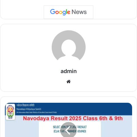
admin
We
bsi
te
न
वो
द
य
वि