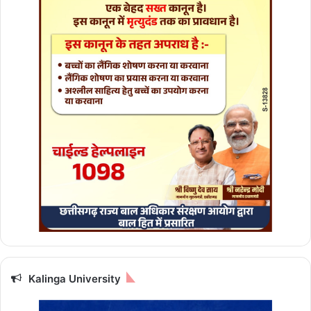
पु
रा
ण
क
था
का
हो
र
हा
वा
च
न
—
मु
ख्य
मं
त्री
वि
Kalinga University
ष्णु
दे