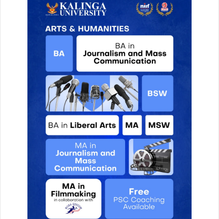
व
सा
य