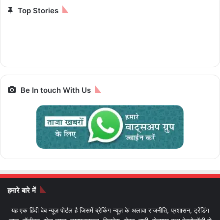
Top Stories
12 हजार से भी कम, 8GB
25,000 में ट्रेन से 7
चलेगी 10 पैसे प्रति
iPhone से Pixel तक
रैम और 5G सपोर्ट के साथ
ज्योतिर्लिंग यात्रा, जानें पूरा
किलोमीटर e-Luna
स्मार्टफोन पर बेस्ट डील्स,
पैकेज और किराया IRCTC
Prime,सस्ती इलेक्ट्रिक
आज आखिरी मौका
Bharat Gaurav
बाइक
Be In touch With Us
हमारे बारे में
यह एक हिंदी वेब न्यूज़ पोर्टल है जिसमें ब्रेकिंग न्यूज़ के अलावा राजनीति, प्रशासन, ट्रेंडिंग