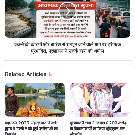
ब
की
ढ़
का
जा
र
ए
णों
गी
औ
आ
र
प
बा
तकनीकी कारणों और बारिश से रायपुर जाने वाले मार्ग पर ट्रैफिक
की
रि
प्रभावित, प्रशासन ने सतर्क रहने की अपील
इ
श
न
से
-
रा
Related Articles
हैं
य
ड
पु
सै
र
ल
जा
री
ने
?
वा
जा
ले
नें
मा
महानवमी 2025: महादेवघाट विसर्जन
मुख्यमंत्री साय ने नवागढ़ में 209 करोड़
1
र्ग
कुण्ड में भक्तों ने की दुर्गा प्रतिमाओं का
के विकास कार्यों का किया भूमिपूजन और
8
प
विसर्जन
लोकार्पण