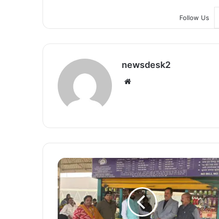
Follow Us
newsdesk2
We
bsi
te
प
रा
म
र्श
दा
त्री