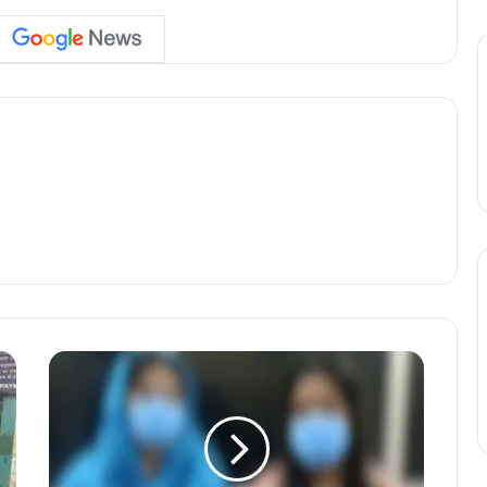
C
G
-
छ
त्ती
स