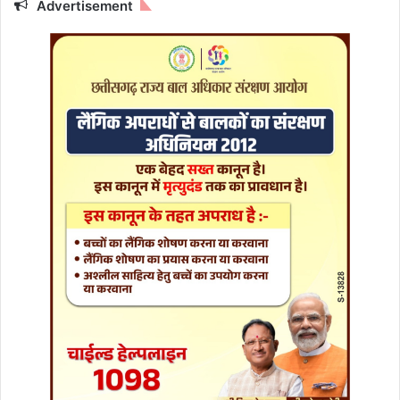
द
Advertisement
र्द
ना
क
मौ
त