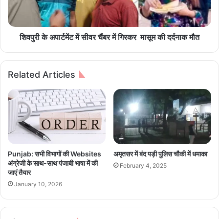
र
पा
र्ट
में
ट
शिवपुरी के अपार्टमेंट में सीवर चैंबर में गिरकर मासूम की दर्दनाक मौत
में
सी
व
Related Articles
र
चैं
ब
र
में
गि
र
क
Punjab: सभी विभागों की Websites
अमृतसर में बंद पड़ी पुलिस चौकी में धमाका
र
अंग्रेजी के साथ-साथ पंजाबी भाषा में की
February 4, 2025
जाएं तैयार
मा
January 10, 2026
सू
म
की