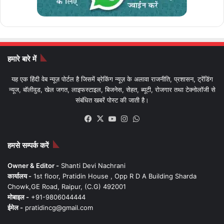
हमारे बारे में
यह एक हिंदी वेब न्यूज़ पोर्टल है जिसमें ब्रेकिंग न्यूज़ के अलावा राजनीति, प्रशासन, ट्रेंडिंग
न्यूज, बॉलीवुड, खेल जगत, लाइफस्टाइल, बिजनेस, सेहत, ब्यूटी, रोजगार तथा टेक्नोलॉजी से
संबंधित खबरें पोस्ट की जाती है।
Facebook
X
YouTube
Instagram
WhatsApp
हमसे सम्पर्क करें
Owner & Editor -
Shanti Devi Nachrani
कार्यालय -
1st floor, Pratidin House , Opp R D A Building Sharda
Chowk,GE Road, Raipur, (C.G) 492001
मोबाइल -
+91-9806044444
ईमेल -
pratidincg@gmail.com