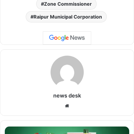
Zone Commissioner
​​Raipur Municipal Corporation
news desk
We
bsi
te
रो