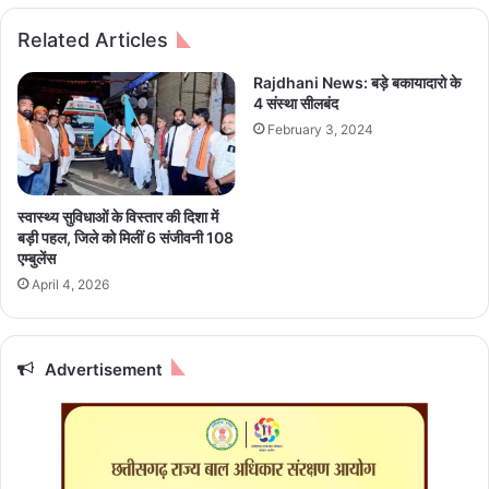
र्घ
स
ट
Related Articles
ला
ना
ग्र
Rajdhani News: बड़े बकायादारो के
स्त
4 संस्था सीलबंद
,
February 3, 2024
1
5
की
मौ
स्वास्थ्य सुविधाओं के विस्तार की दिशा में
त
बड़ी पहल, जिले को मिलीं 6 संजीवनी 108
,
एम्बुलेंस
1
April 4, 2026
8
घा
य
ल
Advertisement