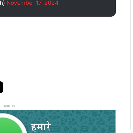
gh)
November 17, 2024
Join Us