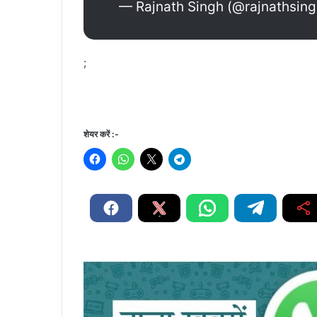
— Rajnath Singh (@rajnathsin
;
शेयर करें :-