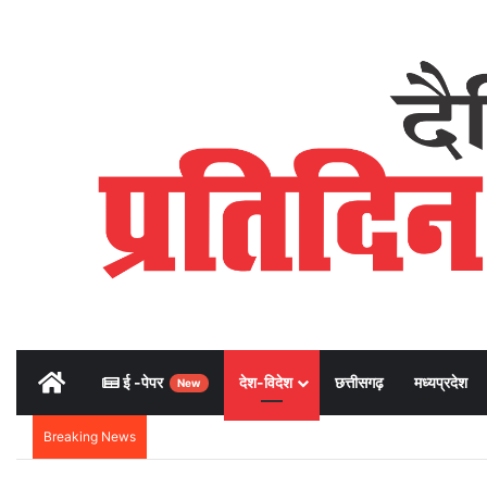
Home
ई -पेपर
देश-विदेश
छत्तीसगढ़
मध्यप्रदेश
New
Breaking News