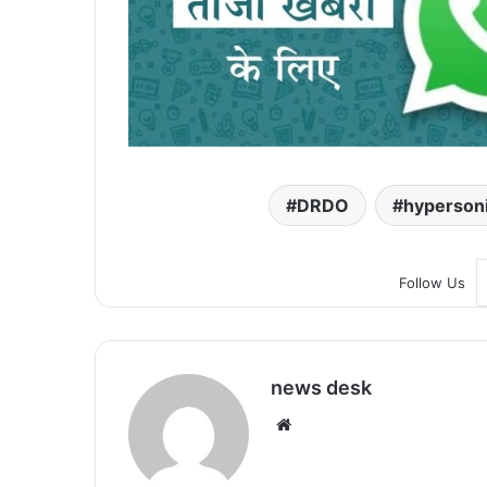
DRDO
hypersoni
Follow Us
news desk
We
bsi
te