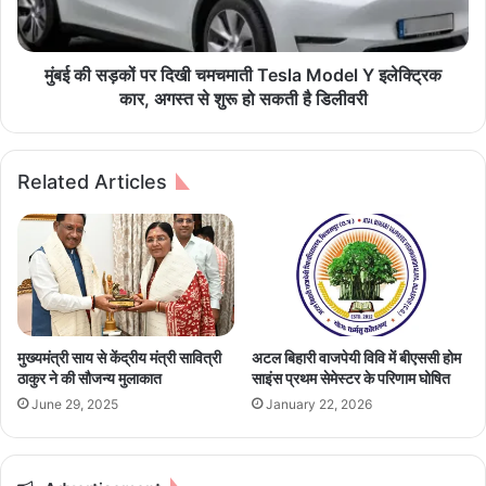
ल
कों
कुं
प
ब
र
ले
दि
मुंबई की सड़कों पर दिखी चमचमाती Tesla Model Y इलेक्ट्रिक
हु
खी
कार, अगस्त से शुरू हो सकती है डिलीवरी
ए
च
दी
म
वा
च
Related Articles
ने
मा
ती
T
e
s
l
a
M
मुख्यमंत्री साय से केंद्रीय मंत्री सावित्री
अटल बिहारी वाजपेयी विवि में बीएससी होम
o
ठाकुर ने की सौजन्य मुलाकात
साइंस प्रथम सेमेस्टर के परिणाम घोषित
d
June 29, 2025
January 22, 2026
e
l
Y
इ