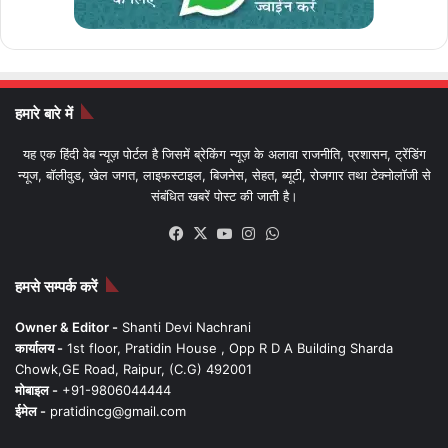
हमारे बारे में
यह एक हिंदी वेब न्यूज़ पोर्टल है जिसमें ब्रेकिंग न्यूज़ के अलावा राजनीति, प्रशासन, ट्रेंडिंग
न्यूज, बॉलीवुड, खेल जगत, लाइफस्टाइल, बिजनेस, सेहत, ब्यूटी, रोजगार तथा टेक्नोलॉजी से
संबंधित खबरें पोस्ट की जाती है।
Facebook
X
YouTube
Instagram
WhatsApp
हमसे सम्पर्क करें
Owner & Editor -
Shanti Devi Nachrani
कार्यालय -
1st floor, Pratidin House , Opp R D A Building Sharda
Chowk,GE Road, Raipur, (C.G) 492001
मोबाइल -
+91-9806044444
ईमेल -
pratidincg@gmail.com