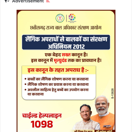
Advertisement
ले
क्ट्रि
क
का
र
,
अ
ग
स्त
से
शु
रू
हो
स
क
ती
है
डि
ली
व
री