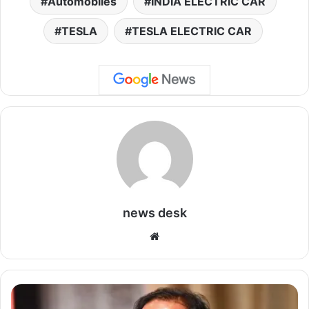
Automobiles
INDIA ELECTRIC CAR
TESLA
TESLA ELECTRIC CAR
news desk
We
bsi
te
जी
व