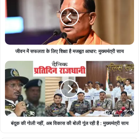
न
में
स
फ
ल
ता
के
लि
जीवन में सफलता के लिए शिक्षा है मजबूत आधार: मुख्यमंत्री साय
ए
शि
बं
क्षा
दू
है
क
म
की
ज
गो
बू
ली
त
न
आ
हीं
धा
,
र
अ
बंदूक की गोली नहीं, अब विकास की बोली गूंज रही है : मुख्यमंत्री साय
:
ब
मु
वि