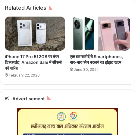
ख्य
का
Related Articles
मं
स
त्री
की
सा
बो
य
ली
गूं
ज
र
ही
iPhone 17 Pro 512GB पर बंपर
एक बार खरीदें ये Smartphones,
है
डिस्काउंट, Amazon Sale में ऑफर्स
बार-बार फोन बदलने का झंझट खत्म
:
की बारिश
June 30, 2024
मु
February 22, 2026
ख्य
मं
त्री
सा
Advertisement
य