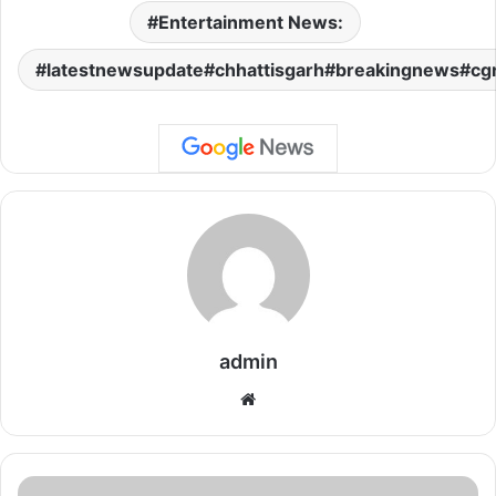
Entertainment News:
latestnewsupdate#chhattisgarh#breakingnews#cg
admin
We
bsi
te
M