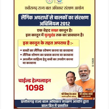
प
र
,
सें
से
क्स
1
2
4
5
अं
क
च
ढ़ा