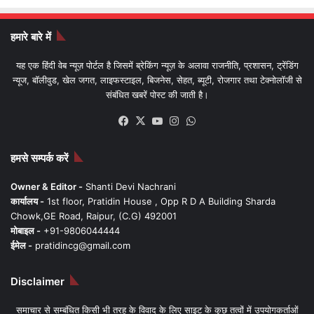
हमारे बारे में
यह एक हिंदी वेब न्यूज़ पोर्टल है जिसमें ब्रेकिंग न्यूज़ के अलावा राजनीति, प्रशासन, ट्रेंडिंग
न्यूज, बॉलीवुड, खेल जगत, लाइफस्टाइल, बिजनेस, सेहत, ब्यूटी, रोजगार तथा टेक्नोलॉजी से
संबंधित खबरें पोस्ट की जाती है।
Facebook
X
YouTube
Instagram
WhatsApp
हमसे सम्पर्क करें
Owner & Editor -
Shanti Devi Nachrani
कार्यालय -
1st floor, Pratidin House , Opp R D A Building Sharda
Chowk,GE Road, Raipur, (C.G) 492001
मोबाइल -
+91-9806044444
ईमेल -
pratidincg@gmail.com
Disclaimer
समाचार से सम्बंधित किसी भी तरह के विवाद के लिए साइट के कुछ तत्वों में उपयोगकर्ताओं