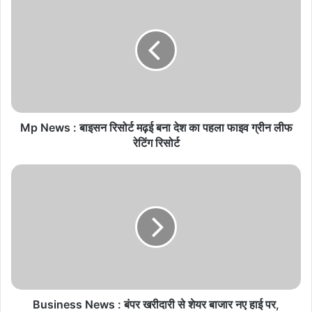
p
N
e
w
s
:
बा
इ
स
Mp News : बाइसन रिसोर्ट मढ़ई बना देश का पहला फाइव ग्रीन लीफ
न
रेटिंग रिसोर्ट
रि
सो
B
र्ट
u
म
s
ढ़
i
ई
n
ब
e
ना
s
दे
s
श
N
का
e
Business News : बंपर खरीदारी से शेयर बाजार नए हाई पर,