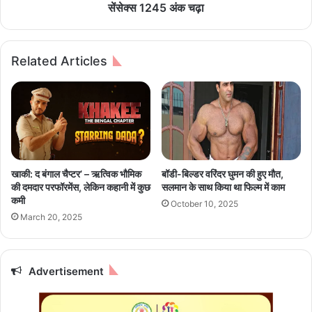
प
w
सेंसेक्स 1245 अंक चढ़ा
ह
s
ला
:
फा
बं
Related Articles
इ
प
व
र
ग्री
ख
न
री
ली
दा
फ
री
रे
से
टिं
शे
खाकी: द बंगाल चैप्टर’ – ऋत्विक भौमिक
बॉडी-बिल्डर वरिंदर घुमन की हुए मौत,
ग
य
की दमदार परफॉरमेंस, लेकिन कहानी में कुछ
सलमान के साथ किया था फिल्म में काम
रि
र
कमी
October 10, 2025
सो
बा
March 20, 2025
र्ट
जा
र
न
ए
Advertisement
हा
ई