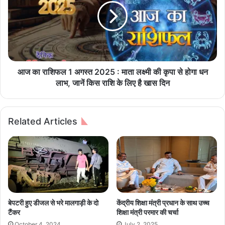
का
रा
रि
शि
श्ते
फ
में
ल
द
1
रा
अ
र
ग
आज का राशिफल 1 अगस्त 2025 : माता लक्ष्मी की कृपा से होगा धन
?
स्त
लाभ, जानें किस राशि के लिए है खास दिन
जा
2
नें
0
पू
2
Related Articles
री
5
ख
:
ब
मा
र
ता
ल
क्ष्मी
की
कृ
बेपटरी हुए डीजल से भरे मालगाड़ी के दो
केंद्रीय शिक्षा मंत्री प्रधान के साथ उच्च
पा
टैंकर
शिक्षा मंत्री परमार की चर्चा
से
October 4, 2024
July 2, 2025