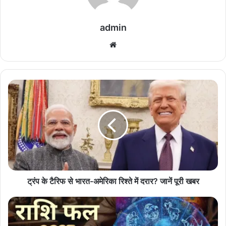
admin
We
bsi
te
ट्रं
प
के
टै
रि
फ
से
भा
र
त
ट्रंप के टैरिफ से भारत-अमेरिका रिश्ते में दरार? जानें पूरी खबर
-
अ
आ
मे
ज
रि
का