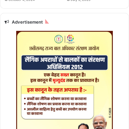
हो
गा
ध
न
Advertisement
ला
भ
,
जा
नें
कि
स
रा
शि
के
लि
ए
है
खा
स
दि
न