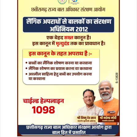
र्मा
ण
प्लां
ट
की
आ
धा
र
शि
ला