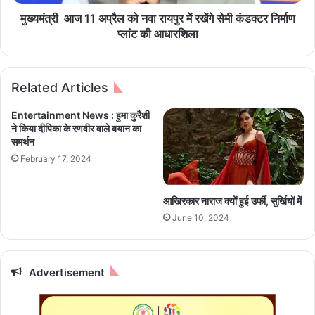
ता
1
र
अ
मुख्यमंत्री आज 11 अप्रैल को नवा रायपुर में रखेंगे सेमी कंडक्टर निर्माण
दू
प्रै
प्लांट की आधारशिला
स
ल
रे
को
दि
न
Related Articles
न
वा
भी
रा
Entertainment News : हुमा कुरैशी
जा
य
ने किया दीपिका के रणवीर वाले बयान का
री
पु
समर्थन
,
र
February 17, 2024
सा
में
त
र
ज
खें
आखिरकार नाराज क्यों हुई उर्फी, सुर्खियों में
ग
गे
June 10, 2024
हों
से
प
मी
र
कं
द
ड
Advertisement
बि
क्ट
श
र
नि