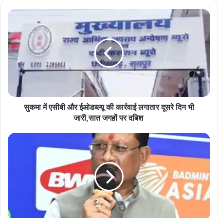
सु
क
मा
में
ए
सी
बी
औ
र
ई
सुकमा में एसीबी और ईओडब्ल्यू की कार्रवाई लगातार दूसरे दिन भी
ओ
जारी,सात जगहों पर दबिश
ड
ब्ल्यू
मु
की
ख्य
का
मं
र्र
त्री
वा
ई
आ
ल
ज
गा
1