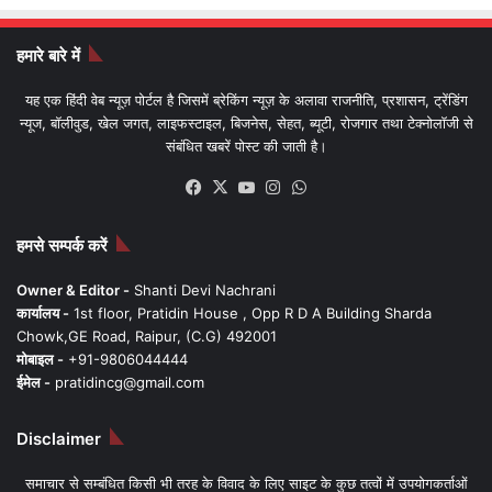
हमारे बारे में
यह एक हिंदी वेब न्यूज़ पोर्टल है जिसमें ब्रेकिंग न्यूज़ के अलावा राजनीति, प्रशासन, ट्रेंडिंग
न्यूज, बॉलीवुड, खेल जगत, लाइफस्टाइल, बिजनेस, सेहत, ब्यूटी, रोजगार तथा टेक्नोलॉजी से
संबंधित खबरें पोस्ट की जाती है।
Facebook
X
YouTube
Instagram
WhatsApp
हमसे सम्पर्क करें
Owner & Editor -
Shanti Devi Nachrani
कार्यालय -
1st floor, Pratidin House , Opp R D A Building Sharda
Chowk,GE Road, Raipur, (C.G) 492001
मोबाइल -
+91-9806044444
ईमेल -
pratidincg@gmail.com
Disclaimer
समाचार से सम्बंधित किसी भी तरह के विवाद के लिए साइट के कुछ तत्वों में उपयोगकर्ताओं