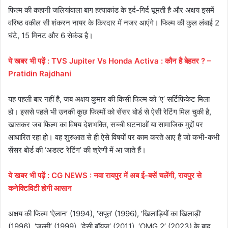
फिल्म की कहानी जलियांवाला बाग हत्याकांड के इर्द-गिर्द घूमती है और अक्षय इसमें
वरिष्ठ वकील सी शंकरन नायर के किरदार में नजर आएंगे। फिल्म की कुल लंबाई 2
घंटे, 15 मिनट और 6 सेकंड है।
ये
खबर
भी
पढ़ें
:
TVS Jupiter Vs Honda Activa : कौन है बेहतर ? –
Pratidin Rajdhani
यह पहली बार नहीं है, जब अक्षय कुमार की किसी फिल्म को ‘ए’ सर्टिफिकेट मिला
हो। इससे पहले भी उनकी कुछ फिल्मों को सेंसर बोर्ड से ऐसी रेटिंग मिल चुकी है,
खासकर जब फिल्म का विषय देशभक्ति, सच्ची घटनाओं या सामाजिक मुद्दों पर
आधारित रहा हो। वह शुरुआत से ही ऐसे विषयों पर काम करते आए हैं जो कभी-कभी
सेंसर बोर्ड की ‘अडल्ट रेटिंग’ की श्रेणी में आ जाते हैं।
ये
खबर
भी
पढ़ें
:
CG NEWS : नवा रायपुर में अब ई-बसें चलेंगी, रायपुर से
कनेक्टिविटी होगी आसान
अक्षय की फिल्म ‘ऐलान’ (1994), ‘सपूत’ (1996), ‘खिलाड़ियों का खिलाड़ी’
(1996), ‘जुल्मी’ (1999), ‘देसी बॉयज’ (2011), ‘OMG 2’ (2023) के बाद