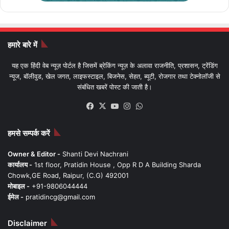
हमारे बारे में
यह एक हिंदी वेब न्यूज़ पोर्टल है जिसमें ब्रेकिंग न्यूज़ के अलावा राजनीति, प्रशासन, ट्रेंडिंग
न्यूज, बॉलीवुड, खेल जगत, लाइफस्टाइल, बिजनेस, सेहत, ब्यूटी, रोजगार तथा टेक्नोलॉजी से
संबंधित खबरें पोस्ट की जाती है।
Facebook
X
YouTube
Instagram
WhatsApp
हमसे सम्पर्क करें
Owner & Editor -
Shanti Devi Nachrani
कार्यालय -
1st floor, Pratidin House , Opp R D A Building Sharda
Chowk,GE Road, Raipur, (C.G) 492001
मोबाइल -
+91-9806044444
ईमेल -
pratidincg@gmail.com
Disclaimer