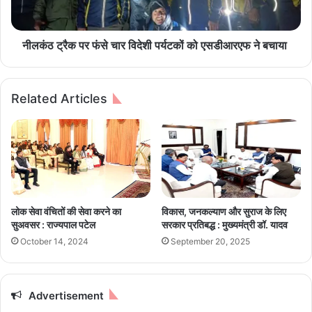
प
:
र
पा
फं
कि
से
नीलकंठ ट्रैक पर फंसे चार विदेशी पर्यटकों को एसडीआरएफ ने बचाया
स्ता
चा
न
र
से
वि
Related Articles
न
दे
हीं
शी
छी
प
नी
र्य
जा
ट
ए
कों
गी
को
चैं
ए
लोक सेवा वंचितों की सेवा करने का
विकास, जनकल्याण और सुराज के लिए
पि
स
सुअवसर : राज्यपाल पटेल
सरकार प्रतिबद्ध : मुख्यमंत्री डॉ. यादव
यं
डी
October 14, 2024
September 20, 2025
स
आ
ट्रॉ
र
फी
ए
की
फ
Advertisement
मे
ने