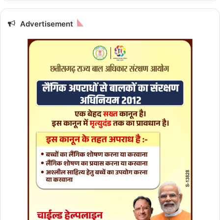
ह
प
री
की
झं
हु
Advertisement
डी
ई
शि
का
र