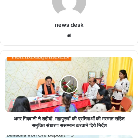
news desk
We
bsi
te
अ
म
र
गि
द
वा
नी
ने
श
ही
अमर गिदवानी ने शहीदों, महापुरुषों की प्रतिमाओं की मरम्मत सहित
दों
समुचित संधारण ससम्मान करवाने दिये निर्देश
,
म