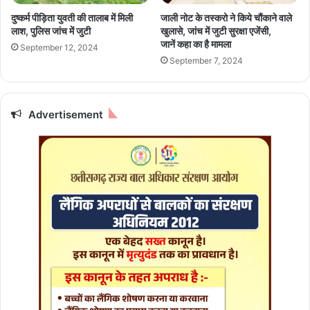
सं
नि
दुष्‍कर्म पीड़‍िता युवती की तालाब में म‍िली
जाली नोट के तस्करो ने किये चौंकाने वाले
धा
ज
लाश, पुल‍िस जांच में जुटी
खुलासे, जांच में जुटी सुरक्षा एजेंसी,
र
रा
जानें कहा का है मामला
September 12, 2024
ण
ज
September 7, 2024
स
स्व
स
में
म्मा
ऐ
न
ति
Advertisement
क
हा
र
सि
वा
क
ने
स
दि
फ
ये
ल
नि
ता
र्दे
:
श
वि
त्ती
य
व
र्ष