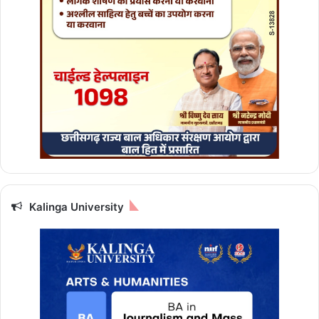
2
0
2
4
-
2
5
में
1
4
,
1
9
5
Kalinga University
क
रो
ड़
रु
प
ये
का