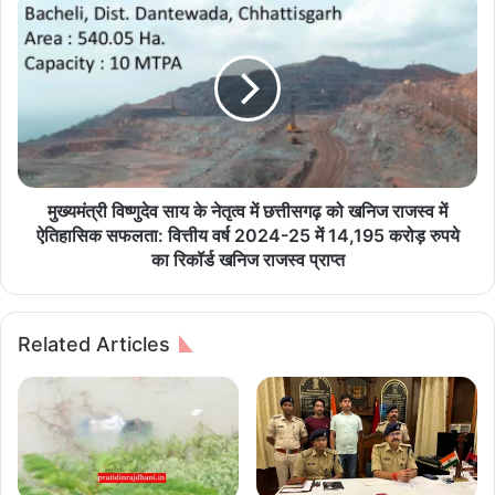
मु
हा
ख्य
पु
मं
रु
त्री
षों
वि
की
ष्णु
प्र
दे
ति
व
मा
सा
ओं
य
मुख्यमंत्री विष्णुदेव साय के नेतृत्व में छत्तीसगढ़ को खनिज राजस्व में
की
के
ऐतिहासिक सफलता: वित्तीय वर्ष 2024-25 में 14,195 करोड़ रुपये
म
ने
का रिकॉर्ड खनिज राजस्व प्राप्त
र
तृ
म्म
त्व
त
में
Related Articles
स
छ
हि
त्ती
त
स
स
ग
मु
ढ़
चि
को
त
ख