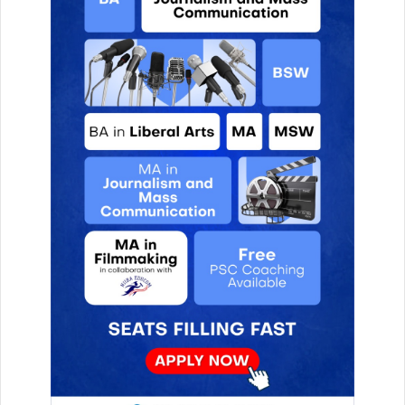
रि
कॉ
र्ड
ख
नि
ज
रा
ज
स्व
प्रा
प्त