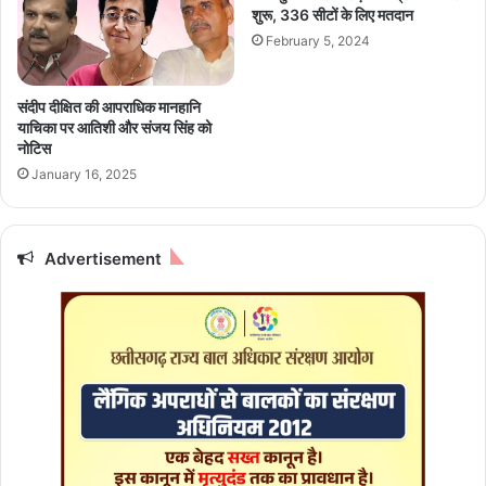
घो
वि
शुरू, 336 सीटों के लिए मतदान
ष
का
February 5, 2024
णा
स
एं
या
त्रा
संदीप दीक्षित की आपराधिक मानहानि
में
याचिका पर आतिशी और संजय सिंह को
ब
नोटिस
ने
January 16, 2025
स
ह
भा
गी
Advertisement
:
मु
ख्‍य
मं
त्री
डॉ
.
या
द
व