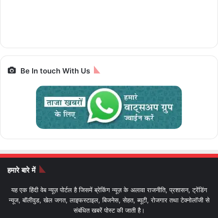
चलेगी 10 पैसे प्रति
iPhone से Pixel तक
रैम और 5G सपोर्ट के साथ
ज्योतिर्लिंग यात्रा, जानें पूरा
किलोमीटर e-Luna
स्मार्टफोन पर बेस्ट डील्स,
पैकेज और किराया IRCTC
Prime,सस्ती इलेक्ट्रिक
आज आखिरी मौका
Bharat Gaurav
बाइक
Be In touch With Us
हमारे बारे में
यह एक हिंदी वेब न्यूज़ पोर्टल है जिसमें ब्रेकिंग न्यूज़ के अलावा राजनीति, प्रशासन, ट्रेंडिंग
न्यूज, बॉलीवुड, खेल जगत, लाइफस्टाइल, बिजनेस, सेहत, ब्यूटी, रोजगार तथा टेक्नोलॉजी से
संबंधित खबरें पोस्ट की जाती है।