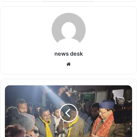
news desk
We
bsi
te
चा
र
धा
म
या
त्रा
को
व