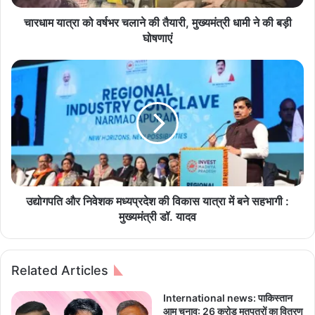
र्ष
भ
चारधाम यात्रा को वर्षभर चलाने की तैयारी, मुख्यमंत्री धामी ने की बड़ी
र
घोषणाएं
च
ला
उ
ने
द्यो
की
ग
तै
प
या
ति
री
औ
,
र
मु
नि
ख्य
वे
मं
श
उद्योगपति और निवेशक मध्‍यप्रदेश की विकास यात्रा में बने सहभागी :
त्री
क
मुख्‍यमंत्री डॉ. यादव
धा
म
मी
ध्‍य
ने
प्र
Related Articles
की
दे
ब
श
International news: पाकिस्तान
ड़ी
की
आम चुनाव: 26 करोड़ मतपत्रों का वितरण