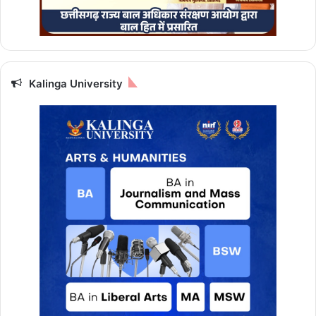
8
6
ड्र
ग्स
इं
स्पे
Kalinga University
क्ट
र
भ
र्ती
,
जा
नें
सै
ल
री
औ
र
यो
ग्य
ता