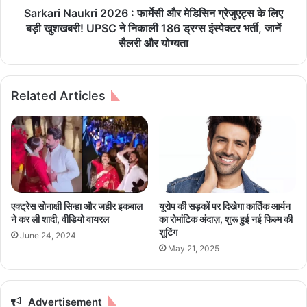
खु
u
Sarkari Naukri 2026 : फार्मेसी और मेडिसिन ग्रेजुएट्स के लिए
ले
k
बड़ी खुशखबरी! UPSC ने निकाली 186 ड्रग्स इंस्पेक्टर भर्ती, जानें
गा
r
सैलरी और योग्यता
1
i
0
2
0
0
Related Articles
सी
2
टों
6
वा
:
ला
फा
M
र्मे
B
सी
B
औ
S
र
एक्ट्रेस सोनाक्षी सिन्हा और जहीर इकबाल
यूरोप की सड़कों पर दिखेगा कार्तिक आर्यन
मे
मे
ने कर ली शादी, वीडियो वायरल
का रोमांटिक अंदाज़, शुरू हुई नई फिल्म की
डि
डि
शूटिंग
June 24, 2024
क
सि
May 21, 2025
ल
न
कॉ
ग्रे
ले
जु
ज
ए
Advertisement