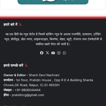
हमारे बारे में
यह एक हिंदी वेब न्यूज़ पोर्टल है जिसमें ब्रेकिंग न्यूज़ के अलावा राजनीति, प्रशासन, ट्रेंडिंग
न्यूज, बॉलीवुड, खेल जगत, लाइफस्टाइल, बिजनेस, सेहत, ब्यूटी, रोजगार तथा टेक्नोलॉजी से
संबंधित खबरें पोस्ट की जाती है।
Facebook
X
YouTube
Instagram
WhatsApp
हमसे सम्पर्क करें
Owner & Editor -
Shanti Devi Nachrani
कार्यालय -
1st floor, Pratidin House , Opp R D A Building Sharda
Chowk,GE Road, Raipur, (C.G) 492001
मोबाइल -
+91-9806044444
ईमेल -
pratidincg@gmail.com