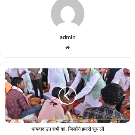
admin
We
bsi
te
ध
न्य
वा
द
उ
न
स
भी
का
,
धन्यवाद उन सभी का, जिन्होंने हमारी सुध ली
जि