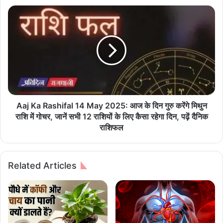
न्हों
A
ने
a
ह
j
मा
K
री
a
सु
R
ध
a
ली
s
h
i
Aaj Ka Rashifal 14 May 2025: आज के दिन गुरु करेंगे मिथुन
f
राशि में गोचर, जानें सभी 12 राशियों के लिए कैसा रहेगा दिन, पढ़ें दैनिक
a
राशिफल
l
1
4
Related Articles
M
a
y
2
0
2