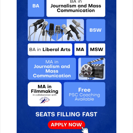
प
ढ़ें
दै
नि
क
रा
शि
फ
ल