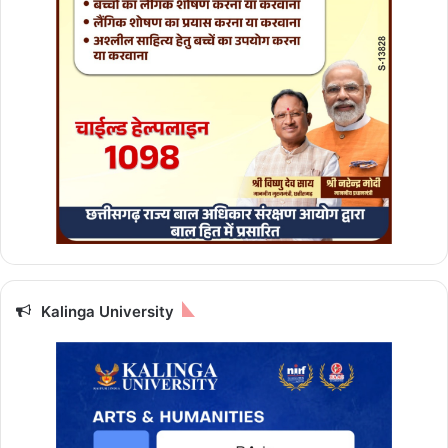
,
जा
नें
स
भी
1
2
रा
शि
यों
के
लि
ए
कै
सा
Kalinga University
र
हे
गा
दि
न
,