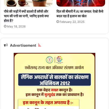
5
:
पौधे की जड़ों में क्यों डालते हैं कॉफी और
दिल की बीमारी में AI का कमाल: देखो कैसे
आ
चाय की पत्ती का पानी, जानिए इससे क्या
बदल रहा है इलाज का खेल
ज
होता है?
February 22, 2025
के
May 18, 2026
दि
न
गु
रु
Advertisement
क
रें
गे
मि
थु
न
रा
शि
में
गो
च
र