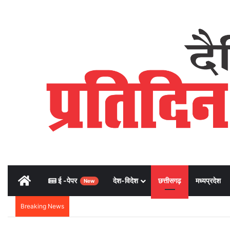
Home
ई -पेपर
देश-विदेश
छत्तीसगढ़
मध्यप्रदेश
New
Breaking News