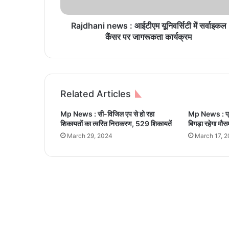
i
n
e
Rajdhani news : आईटीएम यूनिवर्सिटी में सर्वाइकल
w
कैंसर पर जागरूकता कार्यक्रम
s
:
आ
ई
टी
Related Articles
ए
म
Mp News : सी-विजिल एप से हो रहा
Mp News : प्रद
यू
शिकायतों का त्वरित निराकरण, 529 शिकायतें
बिगड़ा रहेगा मौस
नि
March 29, 2024
March 17, 
व
र्सि
टी
में
स
र्वा
इ
क
ल