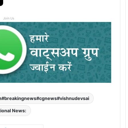
Join Us
rh#breakingnews#cgnews#vishnudevsai
ional News: