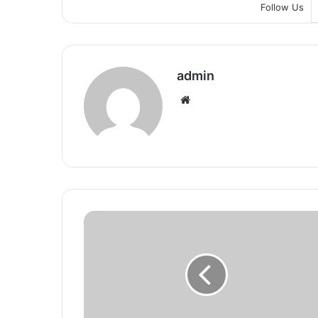
Follow Us
admin
We
bsi
te
R
a
j
d
h
a
n