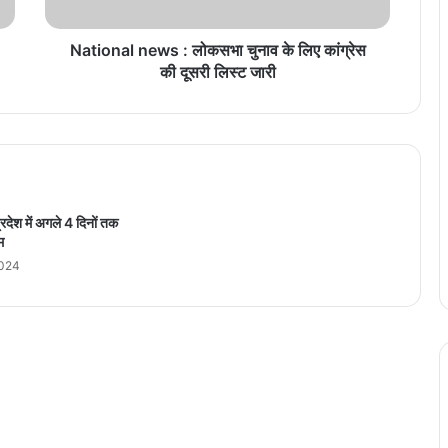
l
n
e
National news : लोकसभा चुनाव के लिए कांग्रेस
w
की दूसरी लिस्ट जारी
s
:
लो
क
स
भा
चु
ेश में अगले 4 दिनों तक
ना
म
व
2024
के
लि
ए
कां
ग्रे
स
की
दू
स