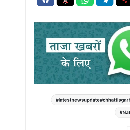
latestnewsupdate#chhattisga
Nat